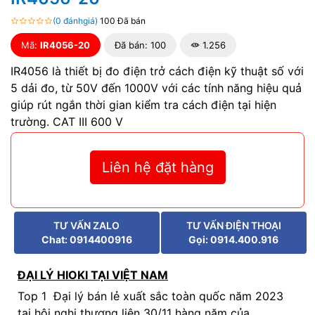
(0 đánhgiá)
100 Đã bán
Mã:
IR4056-20
Đã bán: 100
1.256
IR4056 là thiết bị đo điện trở cách điện kỹ thuật số với
5 dải đo, từ 50V đến 1000V với các tính năng hiệu quả
giúp rút ngắn thời gian kiểm tra cách điện tại hiện
trường. CAT III 600 V
Liên hệ đặt hàng
TƯ VẤN ZALO
TƯ VẤN ĐIỆN THOẠI
Chat: 0914400916
Gọi: 0914.400.916
ĐẠI LÝ HIOKI TẠI VIỆT NAM
Top 1 Đại lý bán lẻ xuất sắc toàn quốc năm 2023
tại hội nghị thương liên 30/11 hàng năm của