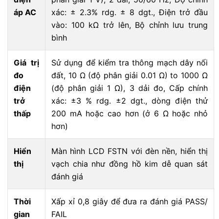
áp AC
xác: ± 2.3% rdg. ± 8 dgt., Điện trở đầu
vào: 100 kΩ trở lên, Bộ chỉnh lưu trung
bình
Giá trị
Sử dụng để kiểm tra thông mạch dây nối
đo
đất, 10 Ω (độ phân giải 0.01 Ω) to 1000 Ω
điện
(độ phân giải 1 Ω), 3 dải đo, Cấp chính
trở
xác: ±3 % rdg. ±2 dgt., dòng điện thử
thấp
200 mA hoặc cao hơn (ở 6 Ω hoặc nhỏ
hơn)
Hiển
Màn hình LCD FSTN với đèn nền, hiển thị
thị
vạch chia như đồng hồ kim dễ quan sát
đánh giá
Thời
Xấp xỉ 0,8 giây để đưa ra đánh giá PASS/
gian
FAIL