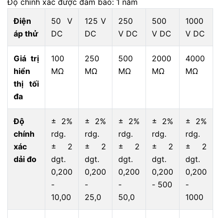
Độ chính xác được đảm bảo: 1 năm
Điện
50 V
125 V
250
500
1000
áp thử
DC
DC
V DC
V DC
V DC
Giá trị
100
250
500
2000
4000
hiển
MΩ
MΩ
MΩ
MΩ
MΩ
thị tối
đa
Độ
± 2%
± 2%
± 2%
± 2%
± 2%
chính
rdg.
rdg.
rdg.
rdg.
rdg.
xác
± 2
± 2
± 2
± 2
± 2
dải đo ​
dgt.
dgt.
dgt.
dgt.
dgt.
0,200
0,200
0,200
0,200
0,200
-
-
-
- 500
-
10,00
25,0
50,0
1000