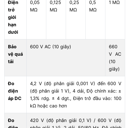
Điện
0,05
0,125
0,25
0,5
1 MΩ
trở
MΩ
MΩ
MΩ
MΩ
giới
hạn
dưới
Bảo
600 V AC (10 giây)
660
vệ quá
V AC
tải
(10
giây)
Đo
4,2 V (độ phân giải 0,001 V) đến 600 V
điện
(độ phân giải 1 V), 4 dải, Độ chính xác: ±
áp DC
1,3% rdg. ± 4 dgt., Điện trở đầu vào: 100
kΩ hoặc cao hơn
Đo
420 V (độ phân giải 0,1 V) / 600 V (độ
điện
phân giải 1 V), 2 dải, 50/60 Hz, Độ chính