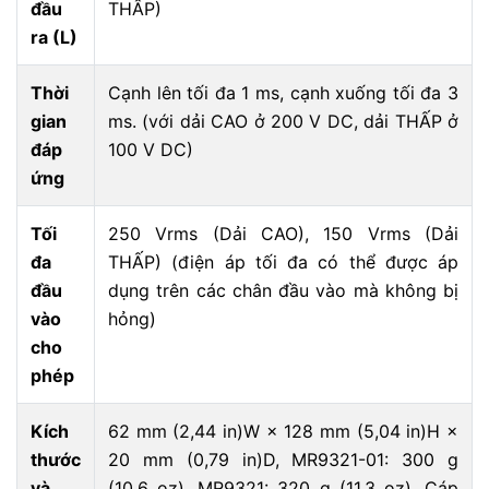
đầu
THẤP)
ra (L)
Thời
Cạnh lên tối đa 1 ms, cạnh xuống tối đa 3
gian
ms. (với dải CAO ở 200 V DC, dải THẤP ở
đáp
100 V DC)
ứng
Tối
250 Vrms (Dải CAO), 150 Vrms (Dải
đa
THẤP) (điện áp tối đa có thể được áp
đầu
dụng trên các chân đầu vào mà không bị
vào
hỏng)
cho
phép
Kích
62 mm (2,44 in)W × 128 mm (5,04 in)H ×
thước
20 mm (0,79 in)D, MR9321-01: 300 g
và
(10,6 oz), MR9321: 320 g (11,3 oz), Cáp