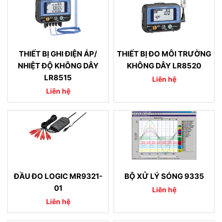
THIẾT BỊ GHI ĐIỆN ÁP/
THIẾT BỊ ĐO MÔI TRƯỜNG
NHIỆT ĐỘ KHÔNG DÂY
KHÔNG DÂY LR8520
LR8515
Liên hệ
Liên hệ
ĐẦU ĐO LOGIC MR9321-
BỘ XỬ LÝ SÓNG 9335
01
Liên hệ
Liên hệ