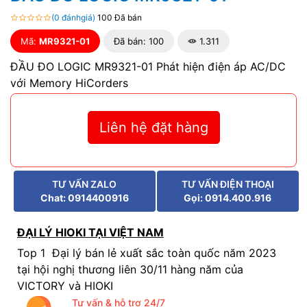
(0 đánhgiá)
100 Đã bán
Mã:
MR9321-01
Đã bán: 100
1.311
ĐẦU ĐO LOGIC MR9321-01 Phát hiện điện áp AC/DC
với Memory HiCorders
Liên hệ đặt hàng
TƯ VẤN ZALO
TƯ VẤN ĐIỆN THOẠI
Chat: 0914400916
Gọi: 0914.400.916
ĐẠI LÝ HIOKI TẠI VIỆT NAM
Top 1 Đại lý bán lẻ xuất sắc toàn quốc năm 2023
tại hội nghị thương liên 30/11 hàng năm của
VICTORY và HIOKI
Tư vấn & hỗ trợ 24/7