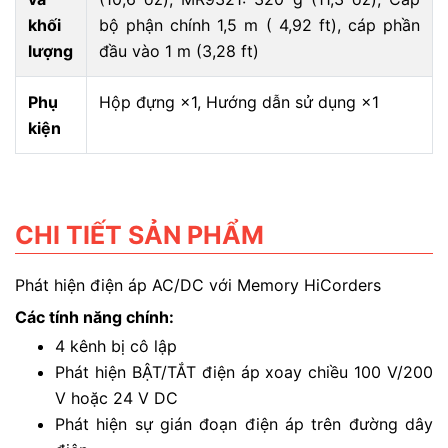
khối
bộ phận chính 1,5 m ( 4,92 ft), cáp phần
lượng
đầu vào 1 m (3,28 ft)
Phụ
Hộp đựng ×1, Hướng dẫn sử dụng ×1
kiện
CHI TIẾT SẢN PHẨM
Phát hiện điện áp AC/DC với Memory HiCorders
Các tính năng chính:
4 kênh bị cô lập
Phát hiện BẬT/TẮT điện áp xoay chiều 100 V/200
V hoặc 24 V DC
Phát hiện sự gián đoạn điện áp trên đường dây