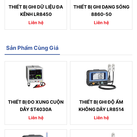
THIẾT BỊ GHI DỮ LIỆU ĐA
THIẾT BỊ GHI DẠNG SÓNG
KÊNH LR8450
8860-50
Liên hệ
Liên hệ
Sản Phẩm Cùng Giá
THIẾT BỊ ĐO XUNG CUỘN
THIẾT BỊ GHI ĐỘ ẨM
DÂY ST4030A
KHÔNG DÂY LR8514
Liên hệ
Liên hệ