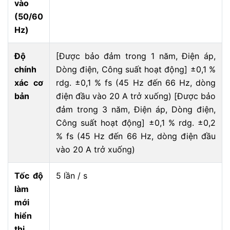
vào
(50/60
Hz)
Độ
[Được bảo đảm trong 1 năm, Điện áp,
chính
Dòng điện, Công suất hoạt động] ±0,1 %
xác cơ
rdg. ±0,1 % fs (45 Hz đến 66 Hz, dòng
bản
điện đầu vào 20 A trở xuống) [Được bảo
đảm trong 3 năm, Điện áp, Dòng điện,
Công suất hoạt động] ±0,1 % rdg. ±0,2
% fs (45 Hz đến 66 Hz, dòng điện đầu
vào 20 A trở xuống)
Tốc độ
5 lần / s
làm
mới
hiển
thị