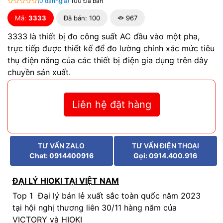
(0 đánhgiá)
100 Đã bán
Mã:
3333
Đã bán: 100
967
3333 là thiết bị đo công suất AC đầu vào một pha,
trực tiếp được thiết kế để đo lường chính xác mức tiêu
thụ điện năng của các thiết bị điện gia dụng trên dây
chuyền sản xuất.
Liên hệ đặt hàng
TƯ VẤN ZALO
TƯ VẤN ĐIỆN THOẠI
Chat: 0914400916
Gọi: 0914.400.916
ĐẠI LÝ HIOKI TẠI VIỆT NAM
Top 1 Đại lý bán lẻ xuất sắc toàn quốc năm 2023
tại hội nghị thương liên 30/11 hàng năm của
VICTORY và HIOKI