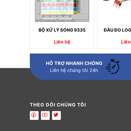
BỘ XỬ LÝ SÓNG 9335
ĐẦU ĐO LOG
Liên hệ
Liên
HỖ TRỢ NHANH CHÓNG
Liên hệ chúng tôi 24h
THEO DÕI CHÚNG TÔI