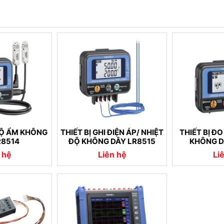
 ĐỘ ẨM KHÔNG
THIẾT BỊ GHI ĐIỆN ÁP/ NHIỆT
THIẾT BỊ Đ
R8514
ĐỘ KHÔNG DÂY LR8515
KHÔNG D
 hệ
Liên hệ
Li