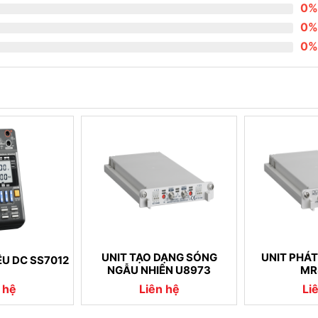
0%
0%
0%
UNIT TẠO DẠNG SÓNG
UNIT PHÁ
ỆU DC SS7012
NGẪU NHIÊN U8973
MR
 hệ
Liên hệ
Li