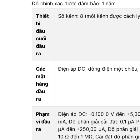
Độ chính xác được đảm bảo: 1 năm
Thiết
Số kênh: 8 (mỗi kênh được cách ly
bị
đầu
cuối
đầu
ra
Các
Điện áp DC, dòng điện một chiều,
mặt
hàng
đầu
ra
Phạm
Điện áp DC: -0,100 0 V đến +5,30
vi đầu
mA, Độ phân giải cài đặt: 0,1 μA 
ra
μA đến +250,00 μA, Độ phân giải c
10 Ω đến 1 MΩ, Cài đặt độ phân gi