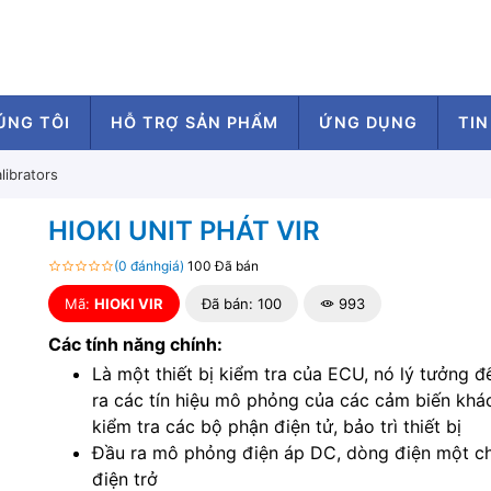
ÚNG TÔI
HỖ TRỢ SẢN PHẨM
ỨNG DỤNG
TIN
librators
HIOKI UNIT PHÁT VIR
(0 đánhgiá)
100 Đã bán
Mã:
HIOKI VIR
Đã bán: 100
993
Các tính năng chính:
Là một thiết bị kiểm tra của ECU, nó lý tưởng đ
ra các tín hiệu mô phỏng của các cảm biến khá
kiểm tra các bộ phận điện tử, bảo trì thiết bị
Đầu ra mô phỏng điện áp DC, dòng điện một ch
điện trở