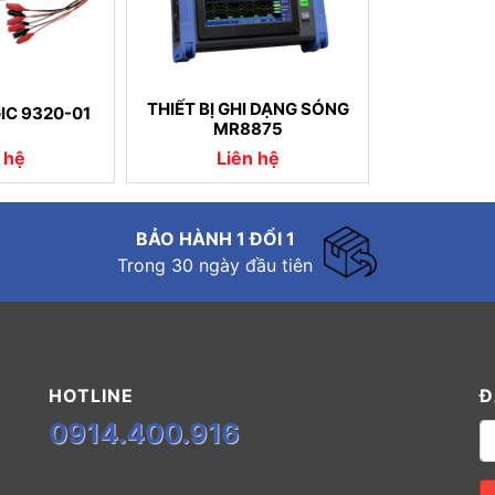
THIẾT BỊ GHI DẠNG SÓNG
IC 9320-01
MR8875
 hệ
Liên hệ
BẢO HÀNH 1 ĐỔI 1
Trong 30 ngày đầu tiên
HOTLINE
Đ
0914.400.916