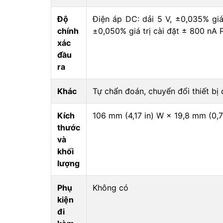
Độ
Điện áp DC: dải 5 V, ±0,035% gi
chính
±0,050% giá trị cài đặt ± 800 nA
xác
đầu
ra
Khác
Tự chẩn đoán, chuyển đổi thiết bị 
Kích
106 mm (4,17 in) W × 19,8 mm (0,78
thước
và
khối
lượng
Phụ
Không có
kiện
đi