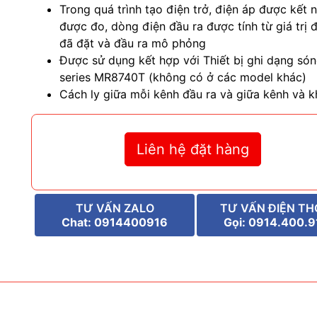
Trong quá trình tạo điện trở, điện áp được kết n
được đo, dòng điện đầu ra được tính từ giá trị đ
đã đặt và đầu ra mô phỏng
Được sử dụng kết hợp với Thiết bị ghi dạng só
series MR8740T (không có ở các model khác)
Cách ly giữa mỗi kênh đầu ra và giữa kênh và 
Liên hệ đặt hàng
TƯ VẤN ZALO
TƯ VẤN ĐIỆN TH
Chat: 0914400916
Gọi: 0914.400.9