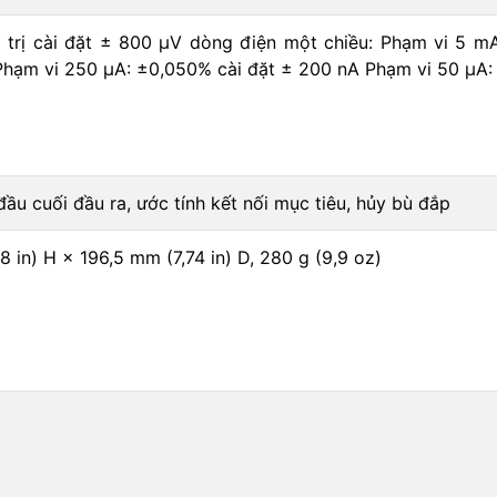
á trị cài đặt ± 800 μV dòng điện một chiều: Phạm vi 5 m
 Phạm vi 250 μA: ±0,050% cài đặt ± 200 nA Phạm vi 50 μA:
đầu cuối đầu ra, ước tính kết nối mục tiêu, hủy bù đắp
 in) H × 196,5 mm (7,74 in) D, 280 g (9,9 oz)