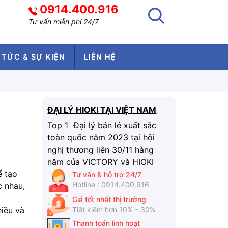
0914.400.916
Tư vấn miễn phí 24/7
 TỨC & SỰ KIỆN
LIÊN HỆ
ĐẠI LÝ HIOKI TẠI VIỆT NAM
Top 1 Đại lý bán lẻ xuất sắc
toàn quốc năm 2023 tại hội
nghị thương liên 30/11 hàng
năm của VICTORY và HIOKI
ể tạo
Tư vấn & hỗ trợ 24/7
Hotline : 0914.400.916
c nhau,
Giá tốt nhất thị trường
Tiết kiệm hơn 10% – 30%
iều và
Thanh toán linh hoạt