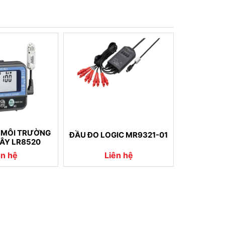
O MÔI TRƯỜNG
ĐẦU ĐO LOGIC MR9321-01
ÂY LR8520
ên hệ
Liên hệ