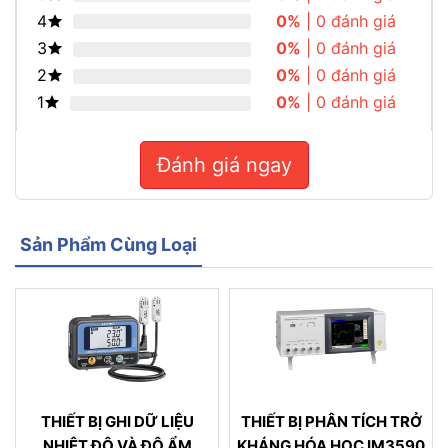
4
0%
| 0 đánh giá
3
0%
| 0 đánh giá
2
0%
| 0 đánh giá
1
0%
| 0 đánh giá
Đánh giá ngay
Sản Phẩm Cùng Loại
THIẾT BỊ GHI DỮ LIỆU
THIẾT BỊ PHÂN TÍCH TRỞ
NHIỆT ĐỘ VÀ ĐỘ ẨM
KHÁNG HÓA HỌC IM3590