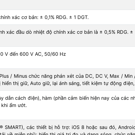
hính xác cơ bản: ± 0,1% RDG. ± 1 DGT.
nh xác đầu dò nhiệt độ chính xác cơ bản là ± 0,5% RDG. ±
 80 V đến 600 V AC, 50/60 Hz
Plus / Minus chức năng phán xét của DC, DC V, Max / Min /
rị hiển thị giữ, Auto giữ, lại ánh sáng, tiết kiệm tự động đi
dây dẫn cách điện), hàm (phần cảm biến hiện nay của các nh
 khi ẩm ướt.
® SMART), các thiết bị hỗ trợ: iOS 8 hoặc sau đó, Androi
 về miễn phí): hiển thị giá trị đo và dạng sóng, chức n