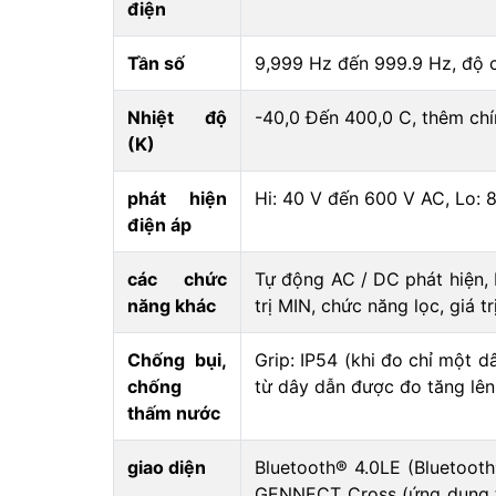
điện
Tần số
9,999 Hz đến 999.9 Hz, độ c
Nhiệt độ
-40,0 Đến 400,0 C, thêm chí
(K)
phát hiện
Hi: 40 V đến 600 V AC, Lo:
điện áp
các chức
Tự động AC / DC phát hiện, 
năng khác
trị MIN, chức năng lọc, giá t
Chống bụi,
Grip: IP54 (khi đo chỉ một 
chống
từ dây dẫn được đo tăng lên
thấm nước
giao diện
Bluetooth® 4.0LE (Bluetooth
GENNECT Cross (ứng dụng tải