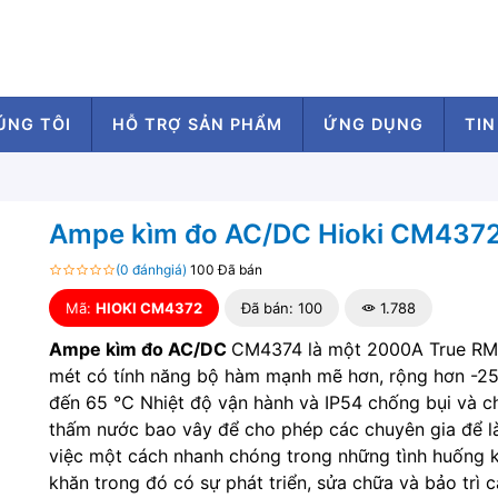
ÚNG TÔI
HỖ TRỢ SẢN PHẨM
ỨNG DỤNG
TIN
Ampe kìm đo AC/DC Hioki CM437
(0 đánhgiá)
100 Đã bán
Mã:
HIOKI CM4372
Đã bán: 100
1.788
Ampe kìm đo AC/DC
CM4374 là một 2000A True RM
mét có tính năng bộ hàm mạnh mẽ hơn, rộng hơn -2
đến 65 ℃ Nhiệt độ vận hành và IP54 chống bụi và 
thấm nước bao vây để cho phép các chuyên gia để 
việc một cách nhanh chóng trong những tình huống 
khăn trong đó có sự phát triển, sửa chữa và bảo trì 