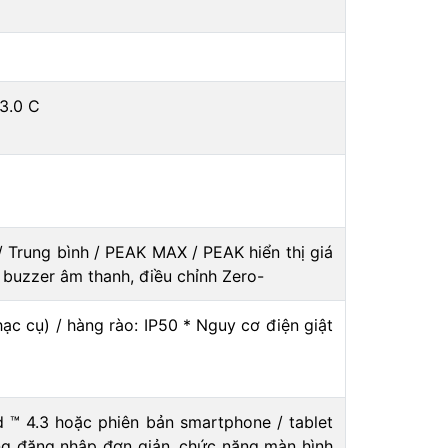
 3.0 C
 Trung bình / PEAK MAX / PEAK hiển thị giá
ện, buzzer âm thanh, điều chỉnh Zero-
ạc cụ) / hàng rào: IP50 * Nguy cơ điện giật
d ™ 4.3 hoặc phiên bản smartphone / tablet
ăng đăng nhập đơn giản, chức năng màn hình