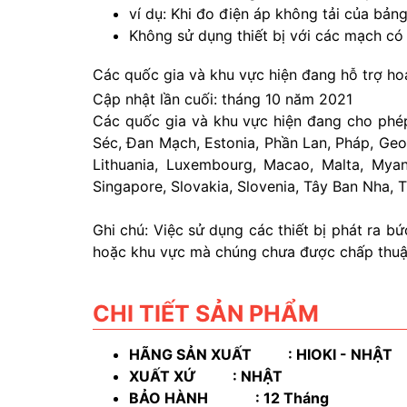
ví dụ: Khi đo điện áp không tải của bả
Không sử dụng thiết bị với các mạch có
Các quốc gia và khu vực hiện đang hỗ trợ 
Cập nhật lần cuối: tháng 10 năm 2021
Các quốc gia và khu vực hiện đang cho phé
Séc, Đan Mạch, Estonia, Phần Lan, Pháp, Georg
Lithuania, Luxembourg, Macao, Malta, Mya
Singapore, Slovakia, Slovenia, Tây Ban Nha, 
Ghi chú:
Việc sử dụng các thiết bị phát ra b
hoặc khu vực mà chúng chưa được chấp thuận 
CHI TIẾT SẢN PHẨM
HÃNG SẢN XUẤT : HIOKI - NHẬT
XUẤT XỨ : NHẬT
BẢO H
ÀNH
: 12 Tháng