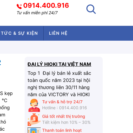
0914.400.916
Tư vấn miễn phí 24/7
 TỨC & SỰ KIỆN
LIÊN HỆ
2
ĐẠI LÝ HIOKI TẠI VIỆT NAM
Top 1 Đại lý bán lẻ xuất sắc
toàn quốc năm 2023 tại hội
nghị thương liên 30/11 hàng
S kẹp
năm của VICTORY và HIOKI
5 ℃
Tư vấn & hỗ trợ 24/7
chống
Hotline : 0914.400.916
làm
Giá tốt nhất thị trường
khó
Tiết kiệm hơn 10% – 30%
các
Thanh toán linh hoạt