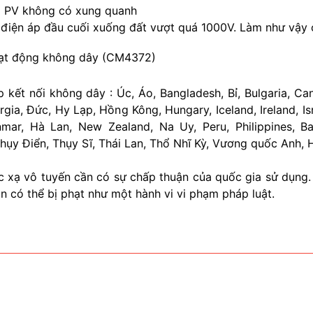
ng PV không có xung quanh
 điện áp đầu cuối xuống đất vượt quá 1000V. Làm như vậy 
hoạt động không dây (CM4372)
p kết nối không dây :
Úc, Áo, Bangladesh, Bỉ, Bulgaria, Ca
ia, Đức, Hy Lạp, Hồng Kông, Hungary, Iceland, Ireland, Isra
nmar, Hà Lan, New Zealand, Na Uy, Peru, Philippines, 
Thụy Điển, Thụy Sĩ, Thái Lan, Thổ Nhĩ Kỳ, Vương quốc Anh, 
ức xạ vô tuyến cần có sự chấp thuận của quốc gia sử dụng
có thể bị phạt như một hành vi vi phạm pháp luật.