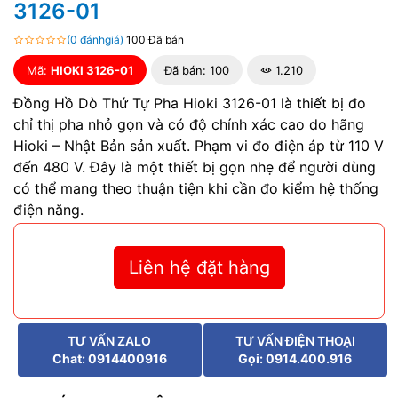
3126-01
(0 đánhgiá)
100 Đã bán
Mã:
HIOKI 3126-01
Đã bán: 100
1.210
Đồng Hồ Dò Thứ Tự Pha Hioki 3126-01 là thiết bị đo
chỉ thị pha nhỏ gọn và có độ chính xác cao do hãng
Hioki – Nhật Bản sản xuất. Phạm vi đo điện áp từ 110 V
đến 480 V. Đây là một thiết bị gọn nhẹ để người dùng
có thể mang theo thuận tiện khi cần đo kiểm hệ thống
điện năng.
Liên hệ đặt hàng
TƯ VẤN ZALO
TƯ VẤN ĐIỆN THOẠI
Chat: 0914400916
Gọi: 0914.400.916