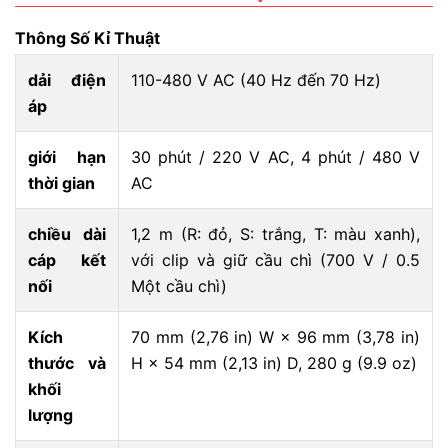
Thông Số Kỉ Thuật
dải điện
110-480 V AC (40 Hz đến 70 Hz)
áp
giới hạn
30 phút / 220 V AC, 4 phút / 480 V
thời gian
AC
chiều dài
1,2 m (R: đỏ, S: trắng, T: màu xanh),
cáp kết
với clip và giữ cầu chì (700 V / 0.5
nối
Một cầu chì)
Kích
70 mm (2,76 in) W × 96 mm (3,78 in)
thước và
H × 54 mm (2,13 in) D, 280 g (9.9 oz)
khối
lượng