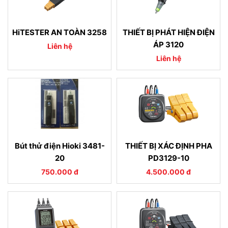
HiTESTER AN TOÀN 3258
THIẾT BỊ PHÁT HIỆN ĐIỆN
ÁP 3120
Liên hệ
Liên hệ
Bút thử điện Hioki 3481-
THIẾT BỊ XÁC ĐỊNH PHA
20
PD3129-10
750.000 đ
4.500.000 đ