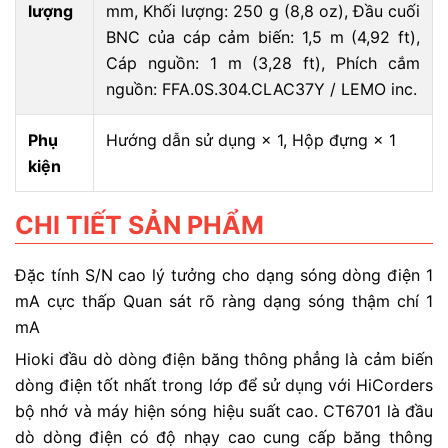
lượng
mm, Khối lượng: 250 g (8,8 oz), Đầu cuối
BNC của cáp cảm biến: 1,5 m (4,92 ft),
Cáp nguồn: 1 m (3,28 ft), Phích cắm
nguồn: FFA.0S.304.CLAC37Y / LEMO inc.
Phụ
Hướng dẫn sử dụng × 1, Hộp đựng × 1
kiện
CHI TIẾT SẢN PHẨM
Đặc tính S/N cao lý tưởng cho dạng sóng dòng điện 1
mA cực thấp
Quan sát rõ ràng dạng sóng thậm chí 1
mA
Hioki đầu dò dòng điện băng thông phẳng là cảm biến
dòng điện tốt nhất trong lớp để sử dụng với HiCorders
bộ nhớ và máy hiện sóng hiệu suất cao. CT6701 là đầu
dò dòng điện có độ nhạy cao cung cấp băng thông