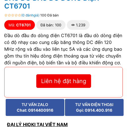
CT6701
(0 đánhgiá)
100 Đã bán
Mã:
CT6701
Đã bán: 100
1.239
Đầu dò đầu đo dòng điện CT6701 là đầu dò dòng điện
có độ nhạy cao cung cấp băng thông DC đến 120
MHz rộng và đầu vào liên tục 5A và các ứng dụng bao
gồm thu tín hiệu dòng điện thoáng qua từ việc chuyển
đổi nguồn điện, bộ biến tần và bộ điều khiển động cơ.
Liên hệ đặt hàng
TƯ VẤN ZALO
TƯ VẤN ĐIỆN THOẠI
Chat: 0914400916
Gọi: 0914.400.916
ĐẠI LÝ HIOKI TẠI VIỆT NAM