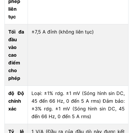
phép
liên
tục
Tối đa
±7,5 A đỉnh (không liên tục)
đầu
vào
cao
điểm
cho
phép
độ Độ
Loại: ±1% rdg. ±1 mV (Sóng hình sin DC,
chính
45 đến 66 Hz, 0 đến 5 A rms) Đảm bảo:
xác
±3% rdg. ±1 mV (Sóng hình sin DC, 45
đến 66 Hz, 0 đến 5 A rms)
Tỷ lệ
1 V/A (Đầu ra của đầu dò này được kết