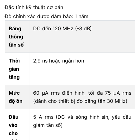
Đặc tính kỹ thuật cơ bản
Độ chính xác được đảm bảo: 1 năm
Băng
DC đến 120 MHz (-3 dB)
thông
tần số
Thời
2,9 ns hoặc ngắn hơn
gian
tăng
Mức
60 μA rms điển hình, tối đa 75 μA rms
độ ồn
(dành cho thiết bị đo băng tần 30 MHz)
Đầu
5 A rms (DC và sóng hình sin, yêu cầu
vào
giảm tần số)
cho