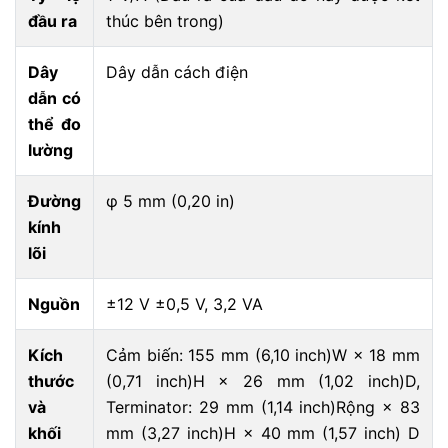
đầu ra
thúc bên trong)
Dây
Dây dẫn cách điện
dẫn có
thể đo
lường
Đường
φ 5 mm (0,20 in)
kính
lõi
Nguồn
±12 V ±0,5 V, 3,2 VA
Kích
Cảm biến: 155 mm (6,10 inch)W × 18 mm
thước
(0,71 inch)H × 26 mm (1,02 inch)D,
và
Terminator: 29 mm (1,14 inch)Rộng × 83
khối
mm (3,27 inch)H × 40 mm (1,57 inch) D