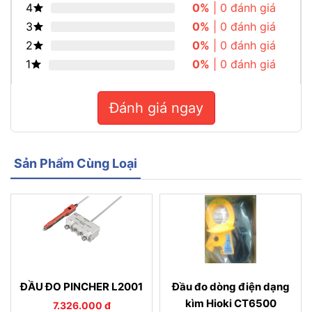
4
0%
| 0 đánh giá
3
0%
| 0 đánh giá
2
0%
| 0 đánh giá
1
0%
| 0 đánh giá
Đánh giá ngay
Sản Phẩm Cùng Loại
ĐẦU ĐO PINCHER L2001
Đầu đo dòng điện dạng
kìm Hioki CT6500
7.326.000 đ