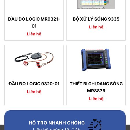
ĐẦU ĐO LOGIC MR9321-
BỘ XỬ LÝ SÓNG 9335
01
Liên hệ
Liên hệ
ĐẦU ĐO LOGIC 9320-01
THIẾT BỊ GHI DẠNG SÓNG
MR8875
Liên hệ
Liên hệ
HỖ TRỢ NHANH CHÓNG
Liên hệ chúng tôi 24h