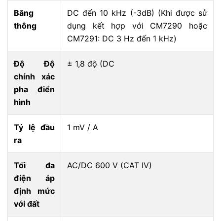
Băng
DC đến 10 kHz (-3dB) (Khi được sử
thông
dụng kết hợp với CM7290 hoặc
CM7291: DC 3 Hz đến 1 kHz)
Độ Độ
± 1,8 độ (DC
chính xác
pha điển
hình
Tỷ lệ đầu
1 mV / A
ra
Tối đa
AC/DC 600 V (CAT IV)
điện áp
định mức
với đất