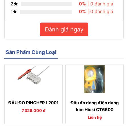
2
0%
| 0 đánh giá
1
0%
| 0 đánh giá
Đánh giá ngay
Sản Phẩm Cùng Loại
ĐẦU ĐO PINCHER L2001
Đầu đo dòng điện dạng
kìm Hioki CT6500
7.326.000 đ
Liên hệ