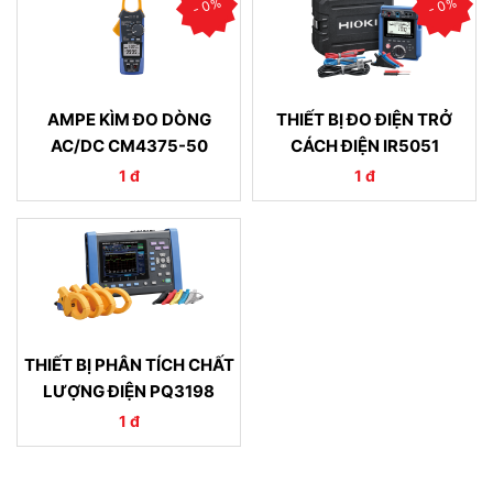
- 0%
- 0%
AMPE KÌM ĐO DÒNG
THIẾT BỊ ĐO ĐIỆN TRỞ
AC/DC CM4375-50
CÁCH ĐIỆN IR5051
1 đ
1 đ
THIẾT BỊ PHÂN TÍCH CHẤT
LƯỢNG ĐIỆN PQ3198
1 đ