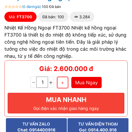
(0 đánhgiá)
100 Đã bán
Mã:
FT3700
Đã bán: 100
3.284
Nhiệt Kế Hồng Ngoại FT3700 Nhiệt kế hồng ngoại
FT3700 là thiết bị đo nhiệt độ không tiếp xúc, sử dụng
công nghệ hồng ngoại tiên tiến. Đây là giải pháp lý
tưởng cho việc đo nhiệt độ trong các môi trường khác
nhau, từ y tế đến công nghiệp.
Giá: 2.600.000 đ
Mua Ngay
MUA NHANH
Gọi điện xác nhận giao hàng ngay
TƯ VẤN ZALO
TƯ VẤN ĐIỆN THOẠI
Chat: 0914400916
Gọi: 0914.400.916