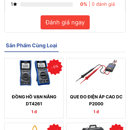
1
0%
| 0 đánh giá
Đánh giá ngay
Sản Phẩm Cùng Loại
- 0%
ĐỒNG HỒ VẠN NĂNG
QUE ĐO ĐIỆN ÁP CAO DC
DT4261
P2000
1 đ
1 đ