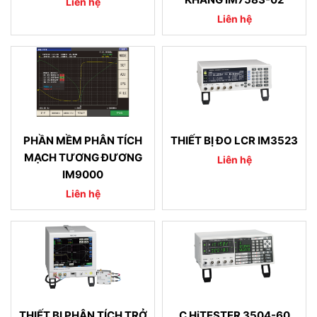
Liên hệ
Liên hệ
PHẦN MỀM PHÂN TÍCH
THIẾT BỊ ĐO LCR IM3523
MẠCH TƯƠNG ĐƯƠNG
Liên hệ
IM9000
Liên hệ
THIẾT BỊ PHÂN TÍCH TRỞ
C HiTESTER 3504-60