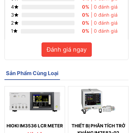
4
0%
| 0 đánh giá
3
0%
| 0 đánh giá
2
0%
| 0 đánh giá
1
0%
| 0 đánh giá
Đánh giá ngay
Sản Phẩm Cùng Loại
HIOKI IM3536 LCR METER
THIẾT BỊ PHÂN TÍCH TRỞ
KHÁNG IM7583-02