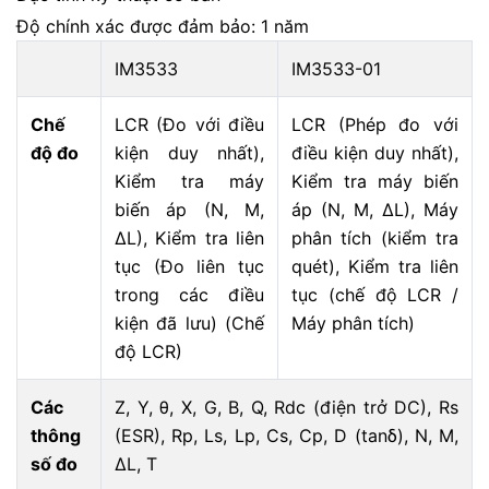
Độ chính xác được đảm bảo: 1 năm
IM3533
IM3533-01
Chế
LCR (Đo với điều
LCR (Phép đo với
độ đo
kiện duy nhất),
điều kiện duy nhất),
Kiểm tra máy
Kiểm tra máy biến
biến áp (N, M,
áp (N, M, ΔL), Máy
ΔL), Kiểm tra liên
phân tích (kiểm tra
tục (Đo liên tục
quét), Kiểm tra liên
trong các điều
tục (chế độ LCR /
kiện đã lưu) (Chế
Máy phân tích)
độ LCR)
Các
Z, Y, θ, X, G, B, Q, Rdc (điện trở DC), Rs
thông
(ESR), Rp, Ls, Lp, Cs, Cp, D (tanδ), N, M,
số đo
ΔL, T