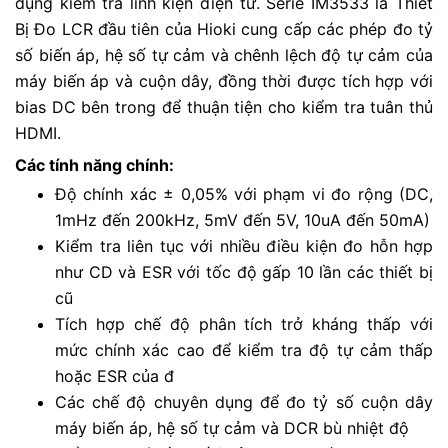
dụng kiểm tra linh kiện điện tử. Serie IM3533 là Thiết
Bị Đo LCR đầu tiên của Hioki cung cấp các phép đo tỷ
số biến áp, hệ số tự cảm và chênh lệch độ tự cảm của
máy biến áp và cuộn dây, đồng thời được tích hợp với
bias DC bên trong để thuận tiện cho kiểm tra tuân thủ
HDMI.
Các tính năng chính:
Độ chính xác ± 0,05% với phạm vi đo rộng (DC,
1mHz đến 200kHz, 5mV đến 5V, 10uA đến 50mA)
Kiểm tra liên tục với nhiều điều kiện đo hỗn hợp
như CD và ESR với tốc độ gấp 10 lần các thiết bị
cũ
Tích hợp chế độ phân tích trở kháng thấp với
mức chính xác cao để kiểm tra độ tự cảm thấp
hoặc ESR của đ
Các chế độ chuyên dụng để đo tỷ số cuộn dây
máy biến áp, hệ số tự cảm và DCR bù nhiệt độ