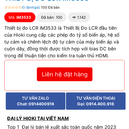
(0 đánhgiá)
100 Đã bán
Mã:
IM3533
Đã bán: 100
1.142
Thiết bị đo LCR IM3533 là Thiết Bị Đo LCR đầu tiên
của Hioki cung cấp các phép đo tỷ số biến áp, hệ số
tự cảm và chênh lệch độ tự cảm của máy biến áp và
cuộn dây, đồng thời được tích hợp với bias DC bên
trong để thuận tiện cho kiểm tra tuân thủ HDMI.
Liên hệ đặt hàng
TƯ VẤN ZALO
TƯ VẤN ĐIỆN THOẠI
Chat: 0914400916
Gọi: 0914.400.916
ĐẠI LÝ HIOKI TẠI VIỆT NAM
Top 1 Đại lý bán lẻ xuất sắc toàn quốc năm 2023