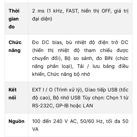
Thời
2 ms (1 kHz, FAST, hiển thị OFF, giá trị
gian
đại diện)
đo
Chức
Đo DC bias, bù nhiệt độ điện trở DC
năng
(hiển thị nhiệt độ tham chiếu được
chuyển đổi), Bộ so sánh, đo BIN (chức
năng phân loại), Tải / lưu bảng điều
khiển, Chức năng bộ nhớ
Kết
EXT I / O (Trình xử lý), Giao tiếp USB (tốc
nối
độ cao), Bộ nhớ USB Tùy chọn: Chọn 1 từ
RS-232C, GP-IB hoặc LAN
Nguồn
100 đến 240 V AC, 50/60 Hz, tối đa 50
VA