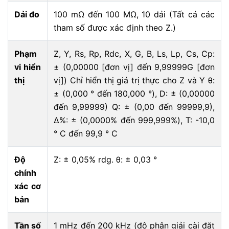
Dải đo
100 mΩ đến 100 MΩ, 10 dải (Tất cả các
tham số được xác định theo Z.)
Phạm
Z, Y, Rs, Rp, Rdc, X, G, B, Ls, Lp, Cs, Cp:
vi hiển
± (0,00000 [đơn vị] đến 9,99999G [đơn
thị
vị]) Chỉ hiển thị giá trị thực cho Z và Y θ:
± (0,000 ° đến 180,000 °), D: ± (0,00000
đến 9,99999) Q: ± (0,00 đến 99999,9),
Δ%: ± (0,0000% đến 999,999%), T: -10,0
° C đến 99,9 ° C
Độ
Z: ± 0,05% rdg. θ: ± 0,03 °
chính
xác cơ
bản
Tần số
1 mHz đến 200 kHz (độ phân giải cài đặt