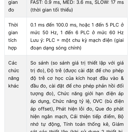
gian
FAST: 0.9 ms, MED: 3.6 ms, SLOW: 17 ms
đo
(thời gian tối thiểu)
Thời
0.1 ms đến 100.0 ms, hoặc 1 đến 5 PLC ở
gian
mức 50 Hz, 1 đến 6 PLC ở mức 60 Hz
tích
Lưu ý: PLC = một chu kỳ mạch điện (giai
hợp
đoạn dạng sóng chính)
Các
So sánh (so sánh giá trị thiết lập với giá
chức
trị đo), Độ trễ (được cài đặt để cho phép
năng
độ trễ cơ học của kích hoạt đầu vào &
khác
đầu đo, cài đặt để cho phép phản hồi đối
tượng đo), Chức năng giới hạn điện áp
áp dụng, Chức năng tỷ lệ, OVC (bù điện
áp offset), Phát hiện lỗi đo, Que đo phát
hiện ngắn mạch, Cải thiện tiếp điểm, Bộ
nhớ tự động, Tính toán thống kê, Giám
sát các thiết lập (khi sử dụng 2 thiết bị,