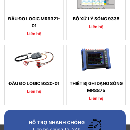
ĐẦU ĐO LOGIC MR9321-
BỘ XỬ LÝ SÓNG 9335
01
Liên hệ
Liên hệ
ĐẦU ĐO LOGIC 9320-01
THIẾT BỊ GHI DẠNG SÓNG
MR8875
Liên hệ
Liên hệ
HỖ TRỢ NHANH CHÓNG
Liên hệ chúng tôi 24h