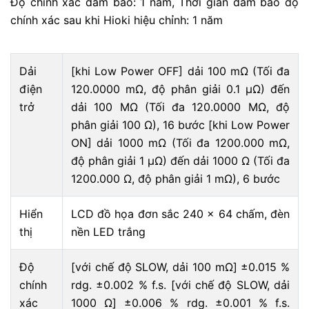
Độ chính xác đảm bảo: 1 năm, Thời gian đảm bảo độ
chính xác sau khi Hioki hiệu chỉnh: 1 năm
Dải
[khi Low Power OFF] dải 100 mΩ (Tối đa
điện
120.0000 mΩ, độ phân giải 0.1 μΩ) đến
trở
dải 100 MΩ (Tối đa 120.0000 MΩ, độ
phân giải 100 Ω), 16 bước [khi Low Power
ON] dải 1000 mΩ (Tối đa 1200.000 mΩ,
độ phân giải 1 μΩ) đến dải 1000 Ω (Tối đa
1200.000 Ω, độ phân giải 1 mΩ), 6 bước
Hiển
LCD đồ họa đơn sắc 240 × 64 chấm, đèn
thị
nền LED trắng
Độ
[với chế độ SLOW, dải 100 mΩ] ±0.015 %
chính
rdg. ±0.002 % f.s. [với chế độ SLOW, dải
xác
1000 Ω] ±0.006 % rdg. ±0.001 % f.s.