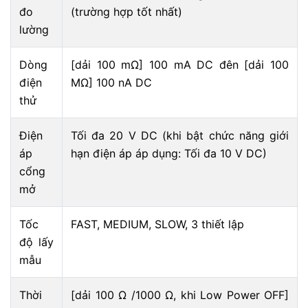
đo
(trường hợp tốt nhất)
lường
Dòng
[dải 100 mΩ] 100 mA DC đên [dải 100
điện
MΩ] 100 nA DC
thử
Điện
Tối đa 20 V DC (khi bật chức năng giới
áp
hạn điện áp áp dụng: Tối đa 10 V DC)
cổng
mở
Tốc
FAST, MEDIUM, SLOW, 3 thiết lập
độ lấy
mẫu
Thời
[dải 100 Ω /1000 Ω, khi Low Power OFF]