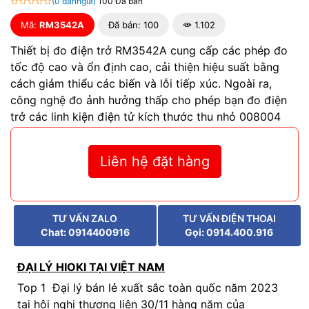
(0 đánhgiá)
100 Đã bán
Mã:
RM3542A
Đã bán: 100
1.102
Thiết bị đo điện trở RM3542A cung cấp các phép đo
tốc độ cao và ổn định cao, cải thiện hiệu suất bằng
cách giảm thiểu các biến và lỗi tiếp xúc. Ngoài ra,
công nghệ đo ảnh hưởng thấp cho phép bạn đo điện
trở các linh kiện điện tử kích thước thu nhỏ 008004
Liên hệ đặt hàng
TƯ VẤN ZALO
TƯ VẤN ĐIỆN THOẠI
Chat: 0914400916
Gọi: 0914.400.916
ĐẠI LÝ HIOKI TẠI VIỆT NAM
Top 1 Đại lý bán lẻ xuất sắc toàn quốc năm 2023
tại hội nghị thương liên 30/11 hàng năm của