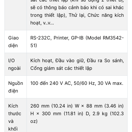
sẽ có thông báo cảnh báo khi có sai khác
trong thiết lập), Thử lại, Chức năng kích
hoạt, v..v…
Giao
RS-232C, Printer, GP-IB (Model RM3542-
diện
51)
I/O
Kích hoạt, Đầu vào giữ, Đầu ra So sánh,
ngoài
Cổng giám sát các thiết lập
Nguồn
100 đến 240 V AC, 50/60 Hz, 30 VA max.
điện
Kích
260 mm (10.24 in) W × 88 mm (3.46 in)
thước
H × 300 mm (11.81 in) D, 2.9 kg (102.3
và
oz)
khối