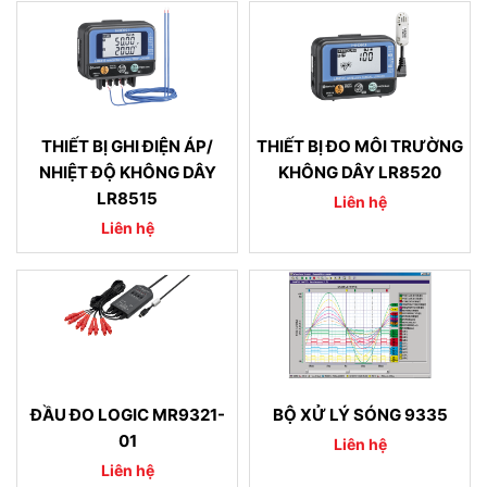
THIẾT BỊ GHI ĐIỆN ÁP/
THIẾT BỊ ĐO MÔI TRƯỜNG
NHIỆT ĐỘ KHÔNG DÂY
KHÔNG DÂY LR8520
LR8515
Liên hệ
Liên hệ
ĐẦU ĐO LOGIC MR9321-
BỘ XỬ LÝ SÓNG 9335
01
Liên hệ
Liên hệ