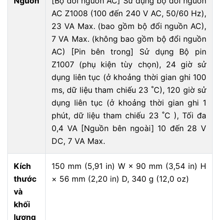
Nguồn
[Bộ đổi nguồn AC] Sử dụng bộ đổi nguồn
AC Z1008 (100 đến 240 V AC, 50/60 Hz),
23 VA Max. (bao gồm bộ đổi nguồn AC),
7 VA Max. (không bao gồm bộ đổi nguồn
AC) [Pin bên trong] Sử dụng Bộ pin
Z1007 (phụ kiện tùy chọn), 24 giờ sử
dụng liên tục (ở khoảng thời gian ghi 100
ms, dữ liệu tham chiếu 23 ˚C), 120 giờ sử
dụng liên tục (ở khoảng thời gian ghi 1
phút, dữ liệu tham chiếu 23 ˚C ), Tối đa
0,4 VA [Nguồn bên ngoài] 10 đến 28 V
DC, 7 VA Max.
Kích
150 mm (5,91 in) W × 90 mm (3,54 in) H
thước
× 56 mm (2,20 in) D, 340 g (12,0 oz)
và
khối
lượng