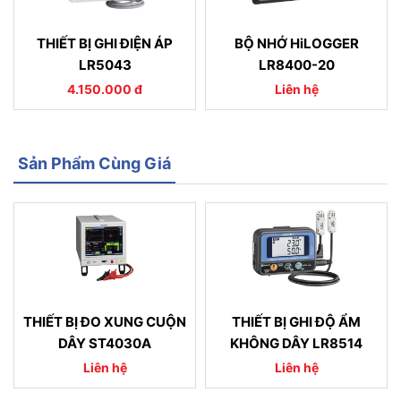
THIẾT BỊ GHI ĐIỆN ÁP
BỘ NHỚ HiLOGGER
LR5043
LR8400-20
4.150.000 đ
Liên hệ
Sản Phẩm Cùng Giá
THIẾT BỊ ĐO XUNG CUỘN
THIẾT BỊ GHI ĐỘ ẨM
DÂY ST4030A
KHÔNG DÂY LR8514
Liên hệ
Liên hệ