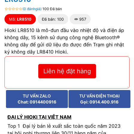
(0 đánhgiá)
100 Đã bán
Mã:
LR8510
Đã bán: 100
957
Hioki LR8510 là mô-đun đầu vào nhiệt độ và điện áp
không dây, 15 kênh sử dụng công nghệ Bluetooth®
không dây để gửi dữ liệu đo được đến Trạm ghi nhật
ký không dây LR8410 Hioki.
Liên hệ đặt hàng
TƯ VẤN ZALO
TƯ VẤN ĐIỆN THOẠI
Chat: 0914400916
Gọi: 0914.400.916
ĐẠI LÝ HIOKI TẠI VIỆT NAM
Top 1 Đại lý bán lẻ xuất sắc toàn quốc năm 2023
tại hội nghị thương liên 30/11 hàng năm của