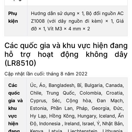
Phụ
Hướng dẫn sử dụng × 1, Bộ đổi nguồn AC
kiện
Z1008 (với dây nguồn đi kèm) × 1, Giá
đỡ × 1, Vít M3 × 4 mm × 2
Các quốc gia và khu vực hiện đang
hỗ trợ hoạt động không dây
(LR8510)
Cập nhật lần cuối: tháng 8 năm 2022
Các
Úc, Áo, Bangladesh, Bỉ, Bulgaria, Canada,
quốc
Chile, Trung Quốc, Colombia, Croatia,
gia và
Cyprus, Séc, Cộng hòa, Đan Mạch,
khu
Estonia, Phần Lan, Pháp, Georgia, Đức,
vực
Hy Lạp, Hồng Kông, Hungary, Iceland, Ấn
hiện
Độ, Indonesia , Ireland, Israel, Ý, Nhật Bản,
đang
Kenya, Latvia, Liechtenstein, Lithuania,