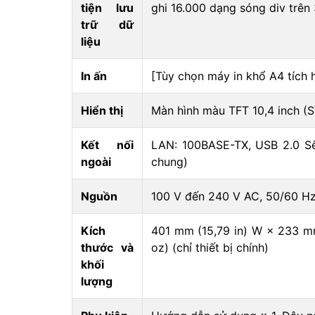
tiện lưu
ghi 16.000 dạng sóng div trên
trữ dữ
liệu
In ấn
[Tùy chọn máy in khổ A4 tích h
Hiển thị
Màn hình màu TFT 10,4 inch (
Kết nối
LAN: 100BASE-TX, USB 2.0 Sê
ngoài
chung)
Nguồn
100 V đến 240 V AC, 50/60 Hz 
Kích
401 mm (15,79 in) W × 233 mm
thước và
oz) (chỉ thiết bị chính)
khối
lượng