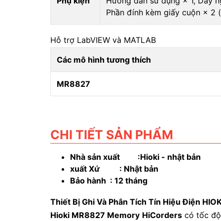
Phụ kiện
Hướng dẫn sử dụng × 1, Dây ng
Phần đính kèm giấy cuộn × 2 (
Hỗ trợ LabVIEW và MATLAB
Các mô hình tương thích
MR8827
CHI TIẾT SẢN PHẨM
Nhà sản xuất :Hioki - nhật bản
xuất Xứ : Nhật bản
Bảo hành : 12 tháng
Thiết Bị Ghi Và Phân Tích Tín Hiệu Điện
Hioki MR8827 Memory HiCorders
có tốc độ 