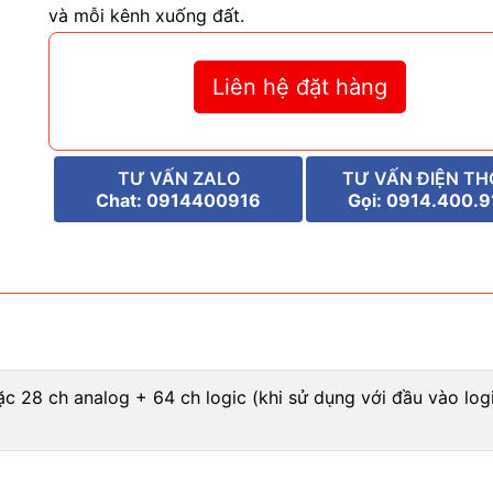
và mỗi kênh xuống đất.
Liên hệ đặt hàng
TƯ VẤN ZALO
TƯ VẤN ĐIỆN TH
Chat: 0914400916
Gọi: 0914.400.9
c 28 ch analog + 64 ch logic (khi sử dụng với đầu vào logi