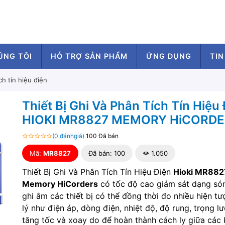
ÚNG TÔI
HỖ TRỢ SẢN PHẨM
ỨNG DỤNG
TIN
ch tín hiệu điện
Thiết Bị Ghi Và Phân Tích Tín Hiệu
HIOKI MR8827 MEMORY HiCORD
(0 đánhgiá)
100 Đã bán
Mã:
MR8827
Đã bán: 100
1.050
Thiết Bị Ghi Và Phân Tích Tín Hiệu Điện
Hioki MR882
Memory HiCorders
có tốc độ cao giám sát dạng só
ghi âm các thiết bị có thể đồng thời đo nhiều hiện tư
lý như điện áp, dòng điện, nhiệt độ, độ rung, trọng l
tăng tốc và xoay do để hoàn thành cách ly giữa các