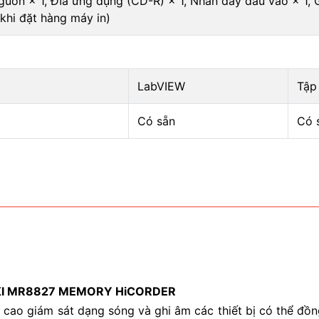
uồn × 1, Đĩa ứng dụng (CD-R) × 1, Nhãn dây đầu vào × 1, Gi
khi đặt hàng máy in)
LabVIEW
Tập
Có sẵn
Có 
 HIOKI MR8827 MEMORY HiCORDER
cao giám sát dạng sóng và ghi âm các thiết bị có thể đồng