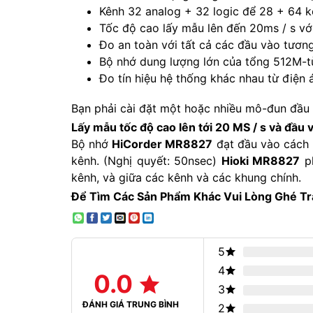
Kênh 32 analog + 32 logic để 28 + 64 
Tốc độ cao lấy mẫu lên đến 20ms / s vớ
Đo an toàn với tất cả các đầu vào tương
Bộ nhớ dung lượng lớn của tổng 512M-t
Đo tín hiệu hệ thống khác nhau từ điện
Bạn phải cài đặt một hoặc nhiều mô-đun đầu v
Lấy mẫu tốc độ cao lên tới 20 MS / s và đầu 
Bộ nhớ
HiCorder MR8827
đạt đầu vào cách l
kênh. (Nghị quyết: 50nsec)
Hioki MR8827
ph
kênh, và giữa các kênh và các khung chính.
Để Tìm Các Sản Phẩm Khác Vui Lòng Ghé T
5
4
0.0
3
ĐÁNH GIÁ TRUNG BÌNH
2