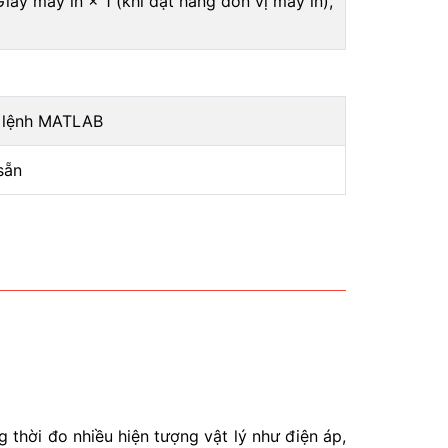
ấy máy in × 1 (khi đặt hàng đơn vị máy in),
 lệnh MATLAB
sẵn
 thời đo nhiều hiện tượng vật lý như điện áp,