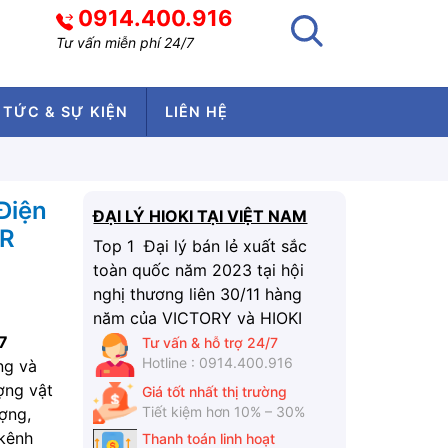
0914.400.916
Tư vấn miễn phí 24/7
 TỨC & SỰ KIỆN
LIÊN HỆ
 Điện
ĐẠI LÝ HIOKI TẠI VIỆT NAM
ER
Top 1 Đại lý bán lẻ xuất sắc
toàn quốc năm 2023 tại hội
nghị thương liên 30/11 hàng
năm của VICTORY và HIOKI
7
Tư vấn & hỗ trợ 24/7
Hotline : 0914.400.916
ng và
ợng vật
Giá tốt nhất thị trường
Tiết kiệm hơn 10% – 30%
ượng,
 kênh
Thanh toán linh hoạt