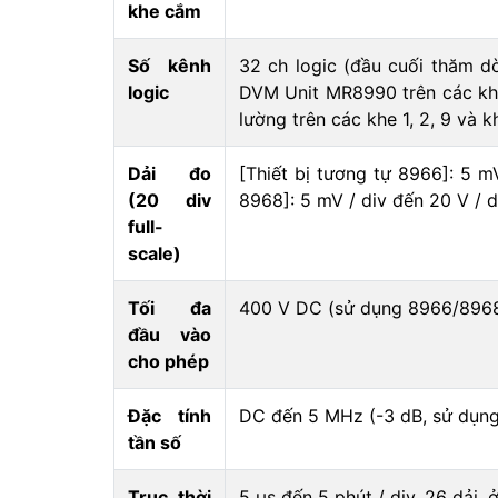
khe cắm
Số kênh
32 ch logic (đầu cuối thăm d
logic
DVM Unit MR8990 trên các khe 
lường trên các khe 1, 2, 9 và k
Dải đo
[Thiết bị tương tự 8966]: 5 mV
(20 div
8968]: 5 mV / div đến 20 V / di
full-
scale)
Tối đa
400 V DC (sử dụng 8966/896
đầu vào
cho phép
Đặc tính
DC đến 5 MHz (-3 dB, sử dụng
tần số
Trục thời
5 µs đến 5 phút / div, 26 dải, 