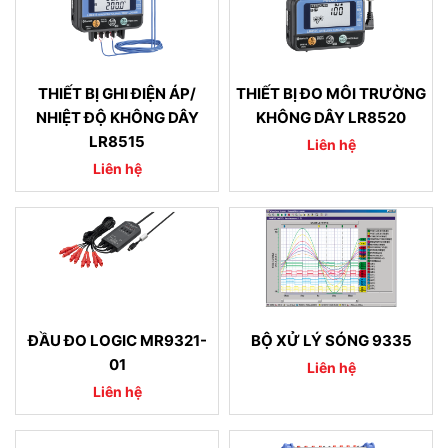
THIẾT BỊ GHI ĐIỆN ÁP/
THIẾT BỊ ĐO MÔI TRƯỜNG
NHIỆT ĐỘ KHÔNG DÂY
KHÔNG DÂY LR8520
LR8515
Liên hệ
Liên hệ
ĐẦU ĐO LOGIC MR9321-
BỘ XỬ LÝ SÓNG 9335
01
Liên hệ
Liên hệ