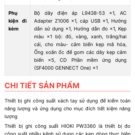
Phụ
Bộ dây điện áp L9438-53 ×1, AC
kiện đi
Adapter Z1006 ×1, cáp USB ×1, Hướng
kèm
dẫn sử dụng ×1, Hướng dẫn đo ×1, Kẹp
màu ×1 bộ: đỏ, vàng, xanh, trắng/hai
cái, cho màu- cảm biến kẹp mã hóa,
Ống xoắn ốc để gom các dây kẹp cảm
biến ×5, CD Phần mềm ứng dụng
(SF4000 GENNECT One) ×1
CHI TIẾT SẢN PHẨM
Thiết bị ghi công suất xách tay sử dụng để kiểm toán
năng lượng và ứng dụng cho mục đích tiết kiệm năng
lượng
Thiết bị ghi công suất HIOKI PW3360 là thiết bị đo
công suất nhiều kênh sử dụng các kẹp dòng thực hiện