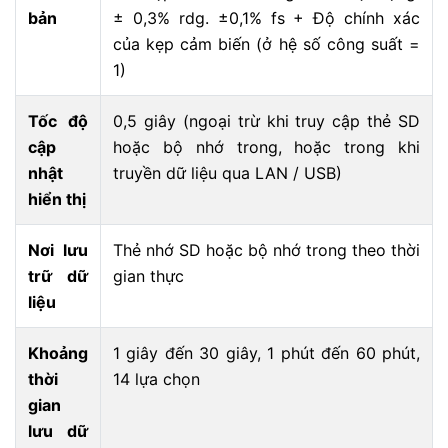
bản
± 0,3% rdg. ±0,1% fs + Độ chính xác
của kẹp cảm biến (ở hệ số công suất =
1)
Tốc độ
0,5 giây (ngoại trừ khi truy cập thẻ SD
cập
hoặc bộ nhớ trong, hoặc trong khi
nhật
truyền dữ liệu qua LAN / USB)
hiển thị
Nơi lưu
Thẻ nhớ SD hoặc bộ nhớ trong theo thời
trữ dữ
gian thực
liệu
Khoảng
1 giây đến 30 giây, 1 phút đến 60 phút,
thời
14 lựa chọn
gian
lưu dữ