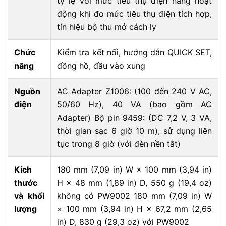
tỷ lệ với mức tiêu thụ điện năng hoạt
động khi đo mức tiêu thụ điện tích hợp,
tín hiệu bộ thu mở cách ly
Chức
Kiểm tra kết nối, hướng dẫn QUICK SET,
năng
đồng hồ, đầu vào xung
Nguồn
AC Adapter Z1006: (100 đến 240 V AC,
điện
50/60 Hz), 40 VA (bao gồm AC
Adapter) Bộ pin 9459: (DC 7,2 V, 3 VA,
thời gian sạc 6 giờ 10 m), sử dụng liên
tục trong 8 giờ (với đèn nền tắt)
Kích
180 mm (7,09 in) W × 100 mm (3,94 in)
thước
H × 48 mm (1,89 in) D, 550 g (19,4 oz)
và khối
không có PW9002 180 mm (7,09 in) W
lượng
× 100 mm (3,94 in) H × 67,2 mm (2,65
in) D, 830 g (29,3 oz) với PW9002