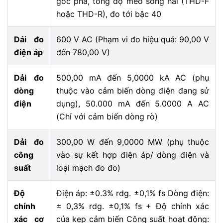
góc pha, tổng độ méo sóng hài (THD-F
hoặc THD-R), đo tới bậc 40
Dải đo
600 V AC (Phạm vi đo hiệu quả: 90,00 V
điện áp
đến 780,00 V)
Dải đo
500,00 mA đến 5,0000 kA AC (phụ
dòng
thuộc vào cảm biến dòng điện đang sử
điện
dụng), 50.000 mA đến 5.0000 A AC
(Chỉ với cảm biến dòng rò)
Dải đo
300,00 W đến 9,0000 MW (phụ thuộc
công
vào sự kết hợp điện áp/ dòng điện và
suất
loại mạch đo đo)
Độ
Điện áp: ±0.3% rdg. ±0,1% fs Dòng điện:
chính
± 0,3% rdg. ±0,1% fs + Độ chính xác
xác cơ
của kẹp cảm biến Công suất hoạt động: