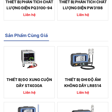
THIẾT BỊ PHÂN TÍCH CHẤT
THIẾT BỊ PHÂN TÍCH CHẤT
LƯỢNG ĐIỆN PQ3100-94
LƯỢNG ĐIỆN PW3198
Liên hệ
Liên hệ
Sản Phẩm Cùng Giá
THIẾT BỊ ĐO XUNG CUỘN
THIẾT BỊ GHI ĐỘ ẨM
DÂY ST4030A
KHÔNG DÂY LR8514
Liên hệ
Liên hệ