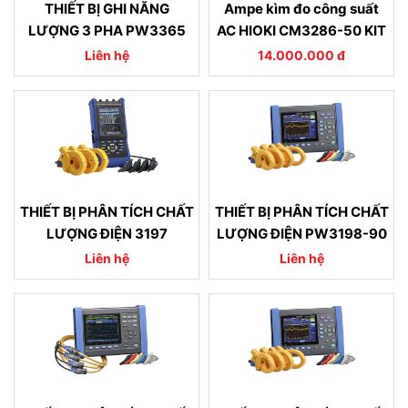
THIẾT BỊ GHI NĂNG
Ampe kìm đo công suất
LƯỢNG 3 PHA PW3365
AC HIOKI CM3286-50 KIT
Liên hệ
14.000.000 đ
THIẾT BỊ PHÂN TÍCH CHẤT
THIẾT BỊ PHÂN TÍCH CHẤT
LƯỢNG ĐIỆN 3197
LƯỢNG ĐIỆN PW3198-90
Liên hệ
Liên hệ