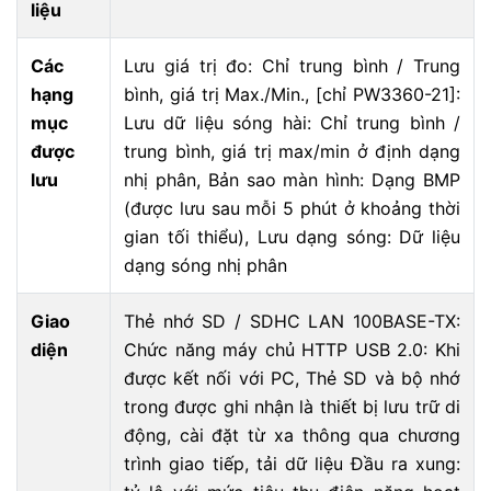
liệu
Các
Lưu giá trị đo: Chỉ trung bình / Trung
hạng
bình, giá trị Max./Min., [chỉ PW3360-21]:
mục
Lưu dữ liệu sóng hài: Chỉ trung bình /
được
trung bình, giá trị max/min ở định dạng
lưu
nhị phân, Bản sao màn hình: Dạng BMP
(được lưu sau mỗi 5 phút ở khoảng thời
gian tối thiểu), Lưu dạng sóng: Dữ liệu
dạng sóng nhị phân
Giao
Thẻ nhớ SD / SDHC LAN 100BASE-TX:
diện
Chức năng máy chủ HTTP USB 2.0: Khi
được kết nối với PC, Thẻ SD và bộ nhớ
trong được ghi nhận là thiết bị lưu trữ di
động, cài đặt từ xa thông qua chương
trình giao tiếp, tải dữ liệu Đầu ra xung: