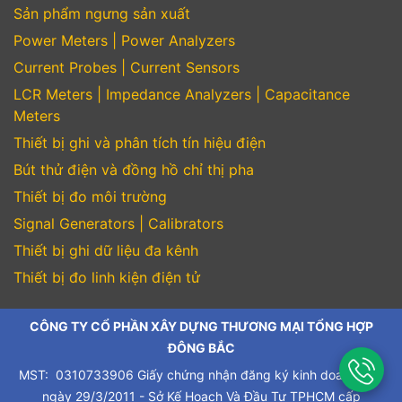
Sản phẩm ngưng sản xuất
Power Meters | Power Analyzers
Current Probes | Current Sensors
LCR Meters | Impedance Analyzers | Capacitance
Meters
Thiết bị ghi và phân tích tín hiệu điện
Bút thử điện và đồng hồ chỉ thị pha
Thiết bị đo môi trường
Signal Generators | Calibrators
Thiết bị ghi dữ liệu đa kênh
Thiết bị đo linh kiện điện tử
CÔNG TY CỔ PHẦN XÂY DỰNG THƯƠNG MẠI TỔNG HỢP
ĐÔNG BẮC
MST: 0310733906 Giấy chứng nhận đăng ký kinh doanh cấp
ngày 29/3/2011 - Sở Kế Hoạch Và Đầu Tư TPHCM cấp