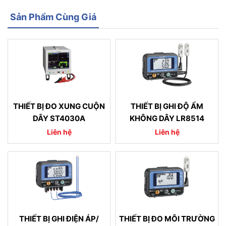
Sản Phẩm Cùng Giá
THIẾT BỊ ĐO XUNG CUỘN
THIẾT BỊ GHI ĐỘ ẨM
DÂY ST4030A
KHÔNG DÂY LR8514
Liên hệ
Liên hệ
THIẾT BỊ GHI ĐIỆN ÁP/
THIẾT BỊ ĐO MÔI TRƯỜNG