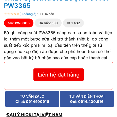
PW3365
(0 đánhgiá)
100 Đã bán
Mã:
PW3365
Đã bán: 100
1.482
Bộ ghi công suất PW3365 nâng cao sự an toàn và tiện
lợi thêm một bước nữa khi trở thành thiết bị đo công
suất tiếp xúc phi kim loại đầu tiên trên thế giới sử
dụng các kẹp điện áp được che phủ hoàn toàn có thể
gắn vào bất kỳ bộ phận nào của cáp hoặc thanh cái.
Liên hệ đặt hàng
TƯ VẤN ZALO
TƯ VẤN ĐIỆN THOẠI
Chat: 0914400916
Gọi: 0914.400.916
ĐẠI LÝ HIOKI TẠI VIỆT NAM