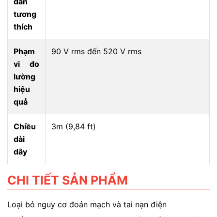
dẫn
tương
thích
Phạm
90 V rms đến 520 V rms
vi đo
lường
hiệu
quả
Chiều
3m (9,84 ft)
dài
dây
CHI TIẾT SẢN PHẨM
Loại bỏ nguy cơ đoản mạch và tai nạn điện