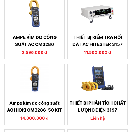
AMPE KÌM ĐO CÔNG
THIẾT BỊ KIỂM TRA NỐI
SUẤT AC CM3286
ĐẤT AC HITESTER 3157
2.596.000 đ
11.500.000 đ
Ampe kìm đo công suất
THIẾT BỊ PHÂN TÍCH CHẤT
AC HIOKI CM3286-50 KIT
LƯỢNG ĐIỆN 3197
14.000.000 đ
Liên hệ