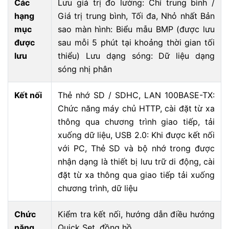
Các
Lưu giá trị đo lường: Chỉ trung bình /
hạng
Giá trị trung bình, Tối đa, Nhỏ nhất Bản
mục
sao màn hình: Biểu mẫu BMP (được lưu
được
sau mỗi 5 phút tại khoảng thời gian tối
lưu
thiểu) Lưu dạng sóng: Dữ liệu dạng
sóng nhị phân
Kết nối
Thẻ nhớ SD / SDHC, LAN 100BASE-TX:
Chức năng máy chủ HTTP, cài đặt từ xa
thông qua chương trình giao tiếp, tải
xuống dữ liệu, USB 2.0: Khi được kết nối
với PC, Thẻ SD và bộ nhớ trong được
nhận dạng là thiết bị lưu trữ di động, cài
đặt từ xa thông qua giao tiếp tải xuống
chương trình, dữ liệu
Chức
Kiểm tra kết nối, hướng dẫn điều hướng
năng
Quick Set, đồng hồ