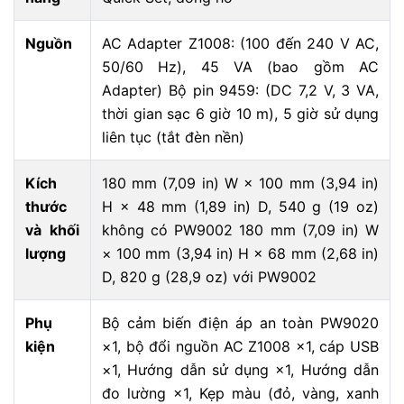
Nguồn
AC Adapter Z1008: (100 đến 240 V AC,
50/60 Hz), 45 VA (bao gồm AC
Adapter) Bộ pin 9459: (DC 7,2 V, 3 VA,
thời gian sạc 6 giờ 10 m), 5 giờ sử dụng
liên tục (tắt đèn nền)
Kích
180 mm (7,09 in) W × 100 mm (3,94 in)
thước
H × 48 mm (1,89 in) D, 540 g (19 oz)
và khối
không có PW9002 180 mm (7,09 in) W
lượng
× 100 mm (3,94 in) H × 68 mm (2,68 in)
D, 820 g (28,9 oz) với PW9002
Phụ
Bộ cảm biến điện áp an toàn PW9020
kiện
×1, bộ đổi nguồn AC Z1008 ×1, cáp USB
×1, Hướng dẫn sử dụng ×1, Hướng dẫn
đo lường ×1, Kẹp màu (đỏ, vàng, xanh