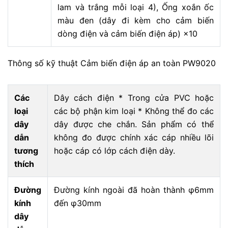
lam và trắng mỗi loại 4), Ống xoắn ốc
màu đen (dây đi kèm cho cảm biến
dòng điện và cảm biến điện áp) ×10
Thông số kỹ thuật Cảm biến điện áp an toàn PW9020
Các
Dây cách điện * Trong cửa PVC hoặc
loại
các bộ phận kim loại * Không thể đo các
dây
dây được che chắn. Sản phẩm có thể
dẫn
không đo được chính xác cáp nhiều lõi
tương
hoặc cáp có lớp cách điện dày.
thích
Đường
Đường kính ngoài đã hoàn thành φ6mm
kính
đến φ30mm
dây