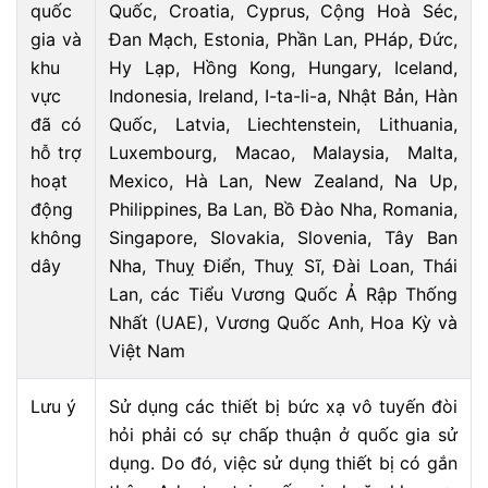
quốc
Quốc, Croatia, Cyprus, Cộng Hoà Séc,
gia và
Đan Mạch, Estonia, Phần Lan, PHáp, Đức,
khu
Hy Lạp, Hồng Kong, Hungary, Iceland,
vực
Indonesia, Ireland, I-ta-li-a, Nhật Bản, Hàn
đã có
Quốc, Latvia, Liechtenstein, Lithuania,
hỗ trợ
Luxembourg, Macao, Malaysia, Malta,
hoạt
Mexico, Hà Lan, New Zealand, Na Up,
động
Philippines, Ba Lan, Bồ Đào Nha, Romania,
không
Singapore, Slovakia, Slovenia, Tây Ban
dây
Nha, Thuỵ Điển, Thuỵ Sĩ, Đài Loan, Thái
Lan, các Tiểu Vương Quốc Ả Rập Thống
Nhất (UAE), Vương Quốc Anh, Hoa Kỳ và
Việt Nam
Lưu ý
Sử dụng các thiết bị bức xạ vô tuyến đòi
hỏi phải có sự chấp thuận ở quốc gia sử
dụng. Do đó, việc sử dụng thiết bị có gắn