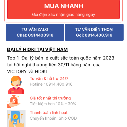
MUA NHANH
Gọi điện xác nhận giao hàng ngay
TƯ VẤN ZALO
TƯ VẤN ĐIỆN THOẠI
Chat: 0914400916
Gọi: 0914.400.916
ĐẠI LÝ HIOKI TẠI VIỆT NAM
Top 1 Đại lý bán lẻ xuất sắc toàn quốc năm 2023
tại hội nghị thương liên 30/11 hàng năm của
VICTORY và HIOKI
Tư vấn & hỗ trợ 24/7
Hotline : 0914.400.916
Giá tốt nhất thị trường
Tiết kiệm hơn 10% – 30%
Thanh toán linh hoạt
Chuyển khoản, Ship COD