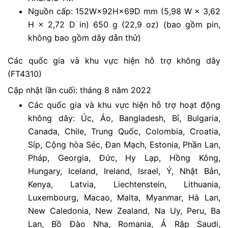
Nguồn cấp: 152W×92H×69D mm (5,98 W × 3,62
H × 2,72 D in) 650 g (22,9 oz) (bao gồm pin,
không bao gồm dây dẫn thử)
Các quốc gia và khu vực hiện hỗ trợ không dây
(FT4310)
Cập nhật lần cuối: tháng 8 năm 2022
Các quốc gia và khu vực hiện hỗ trợ hoạt động
không dây: Úc, Áo, Bangladesh, Bỉ, Bulgaria,
Canada, Chile, Trung Quốc, Colombia, Croatia,
Síp, Cộng hòa Séc, Đan Mạch, Estonia, Phần Lan,
Pháp, Georgia, Đức, Hy Lạp, Hồng Kông,
Hungary, Iceland, Ireland, Israel, Ý, Nhật Bản,
Kenya, Latvia, Liechtenstein, Lithuania,
Luxembourg, Macao, Malta, Myanmar, Hà Lan,
New Caledonia, New Zealand, Na Uy, Peru, Ba
Lan, Bồ Đào Nha, Romania, Ả Rập Saudi,