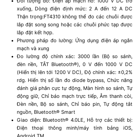
Đối tượng đo: Điện áp mạch hở: 1000 V DC trở
xuống, Dòng điện định mức: 2 A đến 12 A DC
Thận trọng:FT4310 không thể đo các chuỗi được
lắp đặt song song hoặc các chuỗi phức tạp được
lắp đặt kết hợp.
Phương pháp đo lường: Ứng dụng điện áp ngắn
mạch và xung
Đo lường độ chính xác: 3000 lần (Bộ so sánh,
đèn nền, TẮT Bluetooth®), 0 V đến 1000 V DC
(Hiển thị lên tới 1200 V DC), Độ chính xác: ±0,2%
rdg. Hiển thị số lần đo diode bypass, Chức năng
đánh giá phân cực tự động, Màn hình so sánh, Tự
động giữ, Chỉ báo mạch trực tiếp, Âm thanh còi,
Đèn nền, Bộ so sánh, Chỉ báo pin, Tự động tắt
nguồn, Bluetooth® Smart
Giao diện: Bluetooth® 4.0LE, Hỗ trợ các thiết bị:
Điện thoại thông minh/máy tính bảng iOS,
Android TM