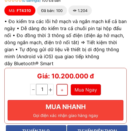
(0 đánhgiá)
100 Đã bán
Mã:
FT4310
Đã bán: 100
1.204
• Đo kiểm tra các lỗi hở mạch và ngắn mạch kể cả ban
ngày • Dễ dàng đo kiểm tra cả chuỗi pin tại hộp đấu
nối • Đo đồng thời 3 thông số điện (điện áp hở mạch,
dòng ngắn mạch, điện trở nối tắt) => Tiết kiệm thời
gian • Tự động gửi dữ liệu về thiết bị di động thông
minh (Android và iOS) qua giao tiếp không
dây Bluetooth® Smart
Giá: 10.200.000 đ
Mua Ngay
MUA NHANH
Gọi điện xác nhận giao hàng ngay
TƯ VẤN ZALO
TƯ VẤN ĐIỆN THOẠI