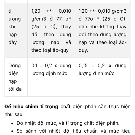
tỉ
1,20 +/- 0,010
1,20 +/- 0,010 g/cm3
trọng
g/cm3 ở 77 oF
ở 77o F (25 o C),
khi
(25 o C), thay
gần như không thay
nạp
đổi theo dung
đổi theo dung lượng
đầy
lượng nạp và
nạp và theo loại ắc-
theo loại ắc-quy.
quy.
Dòng
0,1 .. 0,2 x dung
0,15 .. 0,2 x dung
điện
lượng định mức
lượng định mức
nạp
tối đa
Để hiệu chỉnh tỉ trọng
chất điện phân cần thực hiện
như sau:
Đo nhiệt độ, mức, và tỉ trọng chất điện phân.
So sánh với nhiệt độ tiêu chuẩn và mức tiêu