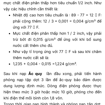
mực chất điện phân thấp hơn tiêu chuẩn 1/2 inch. Như
vậy các hiệu chỉnh cần thiết là:
Nhiệt độ cao hơn tiêu chuẩn là : 89 - 77 = 12  F:
phải cộng thêm: 12 / 3 * 0,001 = 0,004 g/cm³ để
ứng với 77  F.
Mực chất điện phân thấp hơn 1 / 2 inch, vậy phải
trừ bớt đi 0,015 g/cm³ để ứng với khi bổ sung
nước cất thêm cho đủ.
Như vậy tỉ trọng ứng với 77  F và sau khi châm
thêm nước cất sẽ là:
1,235 + 0,004 - 0,015 =1,224 g/cm³.
Sau khi nạp
Ắc quy
lần đầu xong, phải tiến hành
phóng nạp tập dợt 3 lần để ắc-quy bảo đảm được
dung lượng định mức. Dòng điện phóng được thực
hiện theo mức 3 giờ hoặc mức 10 giờ, phóng cho đến
khi điện thế mỗi bình còn 1,8 vôn.
Trong thời gian nạp hình thành và phóng nạp tập dợt,