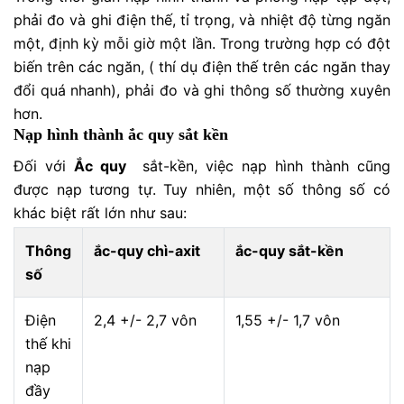
phải đo và ghi điện thế, tỉ trọng, và nhiệt độ từng ngăn
một, định kỳ mỗi giờ một lần. Trong trường hợp có đột
biến trên các ngăn, ( thí dụ điện thế trên các ngăn thay
đổi quá nhanh), phải đo và ghi thông số thường xuyên
hơn.
Nạp hình thành ắc quy sắt kền
Đối với
Ắc quy
sắt-kền, việc nạp hình thành cũng
được nạp tương tự. Tuy nhiên, một số thông số có
khác biệt rất lớn như sau:
Thông
ắc-quy chì-axit
ắc-quy sắt-kền
số
Điện
2,4 +/- 2,7 vôn
1,55 +/- 1,7 vôn
thế khi
nạp
đầy