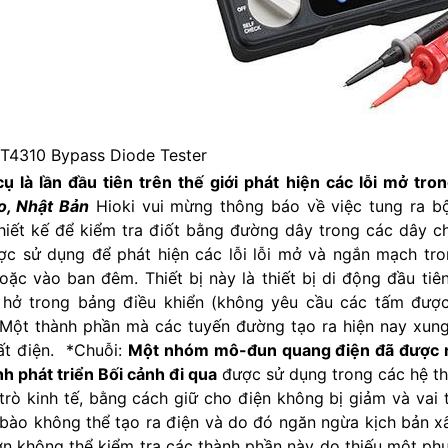
FT4310 Bypass Diode Tester
ụ là lần đầu tiên trên thế giới phát hiện các lỗi mở tr
, Nhật Bản
Hioki vui mừng thông báo về việc tung ra b
hiết kế để kiểm tra điốt bằng đường dây trong các dây ch
ợc sử dụng để phát hiện các lỗi lỗi mở và ngắn mạch tr
oặc vào ban đêm. Thiết bị này là thiết bị di động đầu tiê
hở trong bảng điều khiển (không yêu cầu các tấm được
 Một thành phần mà các tuyến đường tạo ra hiện nay xun
ất điện. *Chuỗi:
Một nhóm mô-đun quang điện đã được nố
nh phát triển Bối cảnh đi qua
được sử dụng trong các hệ th
 trò kinh tế, bằng cách giữ cho điện không bị giảm và vai
 bào không thể tạo ra điện và do đó ngăn ngừa kịch bản xấ
ớn không thể kiểm tra các thành phần này do thiếu một p