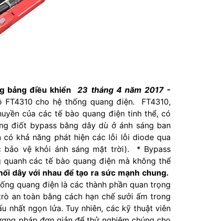
ong bảng điều khiển
23 tháng 4 năm 2017 -
ộ FT4310 cho hệ thống quang điện. FT4310,
uyền của các tế bào quang điện tinh thể, có
ong điốt bypass bằng dây dù ở ánh sáng ban
n có khả năng phát hiện các lỗi lỗi diode qua
 bảo vệ khỏi ánh sáng mặt trời). * Bypass
g quanh các tế bào quang điện mà không thể
i dây với nhau để tạo ra sức mạnh chung.
ống quang điện là các thành phần quan trọng
 trò an toàn bằng cách hạn chế sưởi ấm trong
u nhất ngọn lửa. Tuy nhiên, các kỹ thuật viên
hương pháp đơn giản để thử nghiệm chúng cho