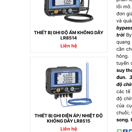
lỗi mở
đơn gi
và quả
bypass
THIẾT BỊ GHI ĐỘ ẨM KHÔNG DÂY
trời
By 
LR8514
quang 
Liên hệ
cần ch
hỏng
tuyến 
suy th
đun.
3
độ chí
các tế
độ chí
của cụ
chuỗi;
THIẾT BỊ GHI ĐIỆN ÁP/ NHIỆT ĐỘ
song.
KHÔNG DÂY LR8515
Liên hệ