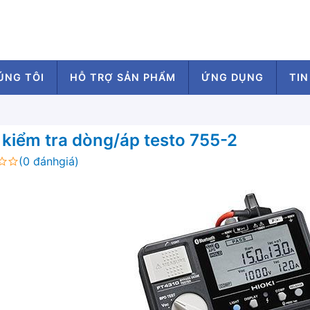
ÚNG TÔI
HỖ TRỢ SẢN PHẨM
ỨNG DỤNG
TIN
kiểm tra dòng/áp testo 755-2
(0 đánhgiá)