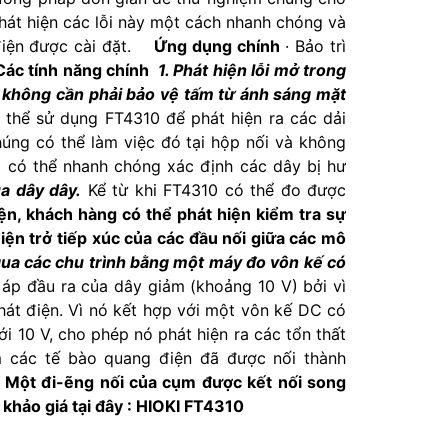
phát hiện các lỗi này một cách nhanh chóng và
 điện được cài đặt.
Ứng dụng chính
· Bảo trì
Các tính năng chính
1. Phát hiện lỗi mở trong
 không cần phải bảo vệ tấm từ ánh sáng mặt
ó thể sử dụng FT4310 để phát hiện ra các dải
úng có thể làm việc đó tại hộp nối và không
ọ có thể nhanh chóng xác định các dây bị hư
a dây dây.
Kể từ khi FT4310 có thể đo được
n, khách hàng có thể phát hiện kiểm tra sự
ện trở tiếp xúc của các đầu nối giữa các mô
qua các chu trình bằng một máy đo vôn kế có
 áp đầu ra của dây giảm (khoảng 10 V) bởi vì
át điện. Vì nó kết hợp với một vôn kế DC có
i 10 V, cho phép nó phát hiện ra các tổn thất
m các tế bào quang điện đã được nối thành
.
Một đi-ẽng nối của cụm được kết nối song
khảo giá tại đây : HIOKI FT4310