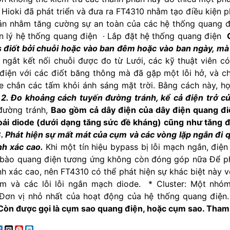
. Hioki đã phát triển và đưa ra FT4310 nhằm tạo điều kiện 
ản nhằm tăng cường sự an toàn của các hệ thống quang
n lý hệ thống quang điện · Lắp đặt hệ thống quang điện
 điốt bởi chuỗi hoặc vào ban đêm hoặc vào ban ngày, mà
ngắt kết nối chuỗi được đo từ Lưới, các kỹ thuật viên c
điện với các điốt băng thông mà đã gặp một lỗi hở, và ch
e chắn các tấm khỏi ánh sáng mặt trời. Bằng cách này, h
.
2. Đo khoảng cách tuyến đường tránh, kể cả điện trở củ
đường tránh,
Bao gồm cả dây điện của dây điện quang điệ
oái diode (dưới dạng tăng sức đề kháng) cũng như tăng đi
. Phát hiện sự mất mát của cụm và các vòng lặp ngắn đi 
nh xác cao.
Khi một tín hiệu bypass bị lỗi mạch ngắn, điện
 bào quang điện tương ứng không còn đóng góp nữa Để ph
nh xác cao, nên FT4310 có thể phát hiện sự khác biệt này vớ
m và các lỗi lỗi ngắn mạch diode. * Cluster: Một nhó
 Đơn vị nhỏ nhất của hoạt động của hệ thống quang điện
Còn được gọi là cụm sao quang điện, hoặc cụm sao. Tham 