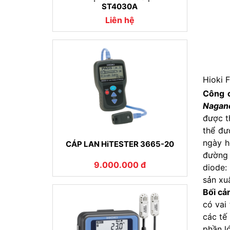
ST4030A
Liên hệ
Hioki 
Công c
Nagano
được t
thể đư
ngày h
CÁP LAN HiTESTER 3665-20
đường 
9.000.000 đ
diode:
sản xu
Bối cả
có vai
các tế
phần l