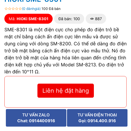
(0 đánhgiá)
100 Đã bán
Mã:
HIOKI SME-8301
Đã bán: 100
887
SME-8301 là một điện cực cho phép đo điện trở bề
mặt chỉ bằng cách ấn điện cực lên mẫu và được sử
dụng cùng với dòng SM-8200.
Có thể dễ dàng đo điện
trở bề mặt bằng cách ấn điện cực vào mẫu thử. Nó đo
điện trở bề mặt của hàng hóa liên quan đến chống tĩnh
điện kết hợp chủ yếu với Model SM-8213. Đo điện trở
lên đến 10^11 Ω.
Liên hệ đặt hàng
TƯ VẤN ZALO
TƯ VẤN ĐIỆN THOẠI
Chat: 0914400916
Gọi: 0914.400.916