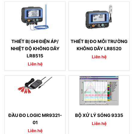
THIẾT BỊ GHI ĐIỆN ÁP/
THIẾT BỊ ĐO MÔI TRƯỜNG
NHIỆT ĐỘ KHÔNG DÂY
KHÔNG DÂY LR8520
LR8515
Liên hệ
Liên hệ
ĐẦU ĐO LOGIC MR9321-
BỘ XỬ LÝ SÓNG 9335
01
Liên hệ
Liên hệ