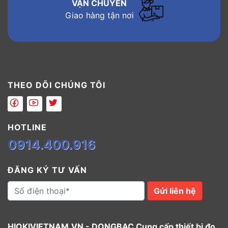
VẬN CHUYỂN
Giao hàng tận nơi
THEO DÕI CHÚNG TÔI
HOTLINE
0914.400.916
ĐĂNG KÝ TƯ VẤN
Gửi liên hệ
HIOKIVIETNAM.VN - DONGBAC Cung cấp thiết bị đo