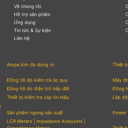
Về chúng tôi
C
Hỗ trợ sản phẩm
C
Ứng dụng
C
Tin tức & Sự kiện
C
Liên hệ
Ampe kìm đo dòng rò
Thiết b
Đồng hồ đo kiểm tra ắc quy
Máy đo
Đồng hồ đo điện trở tiếp đất
Đồng h
Thiết bị kiểm tra cáp tín hiệu
Lắp đặt
g
Sản phẩm ngưng sản xuất
Power 
LCR Meters | Impedance Analyzers |
Capacitance Meters
Thiết b