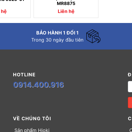
MR8875
 hệ
Liên hệ
BẢO HÀNH 1 ĐỔI 1
Trong 30 ngày đầu tiên
HOTLINE
Đ
0914.400.916
VỀ CHÚNG TÔI
C
Sản phẩm Hioki
C