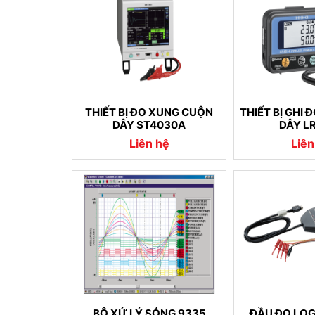
THIẾT BỊ ĐO XUNG CUỘN
THIẾT BỊ GHI
DÂY ST4030A
DÂY L
Liên hệ
Liên
BỘ XỬ LÝ SÓNG 9335
ĐẦU ĐO LOG