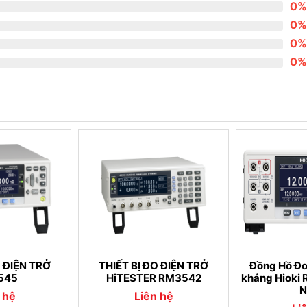
0%
0%
0%
0%
O ĐIỆN TRỞ
THIẾT BỊ ĐO ĐIỆN TRỞ
Đồng Hồ Đo
545
HiTESTER RM3542
kháng Hioki
N
 hệ
Liên hệ