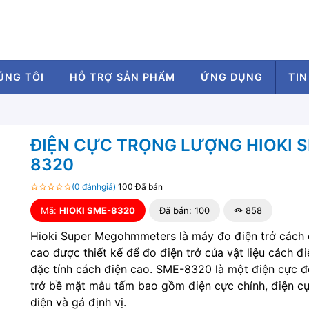
ÚNG TÔI
HỖ TRỢ SẢN PHẨM
ỨNG DỤNG
TIN
ĐIỆN CỰC TRỌNG LƯỢNG HIOKI 
8320
(0 đánhgiá)
100 Đã bán
Mã:
HIOKI SME-8320
Đã bán: 100
858
Hioki Super Megohmmeters là máy đo điện trở cách 
cao được thiết kế để đo điện trở của vật liệu cách đ
đặc tính cách điện cao. SME-8320 là một điện cực đ
trở bề mặt mẫu tấm bao gồm điện cực chính, điện cự
diện và gá định vị.