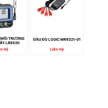
O MÔI TRƯỜNG
ĐẦU ĐO LOGIC MR9321-01
ÂY LR8520
ên hệ
Liên hệ