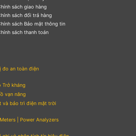
hính sách giao hàng
hính sách đổi trả hàng
hính sách Bảo mật thông tin
hính sách thanh toán
ị đo an toàn điện
 Trở kháng
ồ vạn năng
 và bảo trì điện mặt trời
Meters | Power Analyzers
ị ghi và phân tích tín hiệu điện