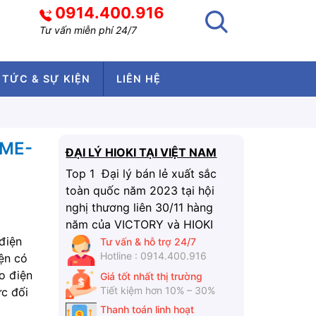
0914.400.916
Tư vấn miễn phí 24/7
 TỨC & SỰ KIỆN
LIÊN HỆ
SME-
ĐẠI LÝ HIOKI TẠI VIỆT NAM
Top 1 Đại lý bán lẻ xuất sắc
toàn quốc năm 2023 tại hội
nghị thương liên 30/11 hàng
năm của VICTORY và HIOKI
điện
Tư vấn & hỗ trợ 24/7
Hotline : 0914.400.916
iện có
o điện
Giá tốt nhất thị trường
Tiết kiệm hơn 10% – 30%
c đối
Thanh toán linh hoạt