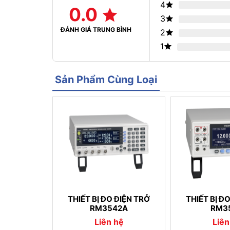
4
0.0
3
ĐÁNH GIÁ TRUNG BÌNH
2
1
Sản Phẩm Cùng Loại
THIẾT BỊ ĐO ĐIỆN TRỞ
THIẾT BỊ Đ
RM3542A
RM3
Liên hệ
Liên