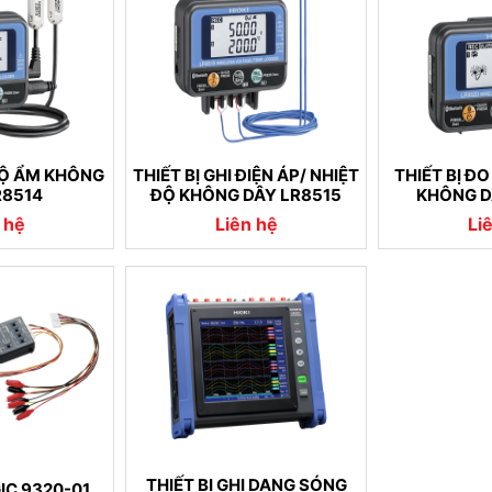
 ĐỘ ẨM KHÔNG
THIẾT BỊ GHI ĐIỆN ÁP/ NHIỆT
THIẾT BỊ Đ
R8514
ĐỘ KHÔNG DÂY LR8515
KHÔNG D
 hệ
Liên hệ
Li
THIẾT BỊ GHI DẠNG SÓNG
IC 9320-01