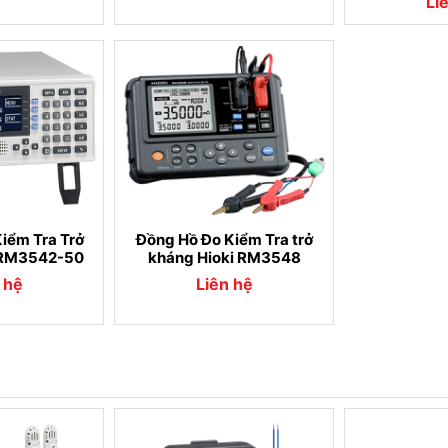
Li
iểm Tra Trở
Đồng Hồ Đo Kiểm Tra trở
 RM3542-50
kháng Hioki RM3548
 hệ
Liên hệ