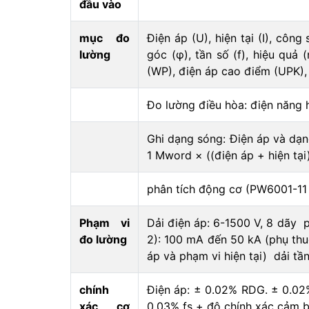
đầu vào
mục đo
Điện áp (U), hiện tại (I), công
lường
góc (φ), tần số (f), hiệu quả (
(WP), điện áp cao điểm (UPK), 
Đo lường điều hòa: điện năng h
Ghi dạng sóng: Điện áp và dạn
1 Mword × ((điện áp + hiện tạ
phân tích động cơ (PW6001-11 đ
Phạm vi
Dải điện áp: 6-1500 V, 8 dãy p
đo lường
2): 100 mA đến 50 kA (phụ th
áp và phạm vi hiện tại) dải tầ
chính
Điện áp: ± 0.02% RDG. ± 0.02%
xác cơ
0.03% fs + độ chính xác cảm b