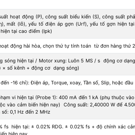
 suất hoạt động (P), công suất biểu kiến ​​(S), công suất p
η), mất (lỗ), yếu tố điện áp gợn (Urf), yếu tố gợn hiện tại
hiện tại cao điểm (Ipk)
oạt động hài hòa, chọn thứ tự tính toán từ đơn hàng thứ 2
g sóng hiện tại / Motor xung: Luôn 5 MS / s động cơ dạng 
i) × số kênh + động cơ dạng sóng)
ến -16 chỉ): Điện áp, Torque, xoay, Tần số, Slip, hoặc đầu
hạm vi hiện tại (Probe 1): 400 mA đến 1 kA (phụ thuộc vào
uộc vào cảm biến hiện nay) Công suất: 2,40000 W để 4.5
n số: 0,1 Hz đến 2 MHz
 fs hiện tại: ± 0.02% RDG. ± 0.02% fs + độ chính xác cả
iến hiện nay