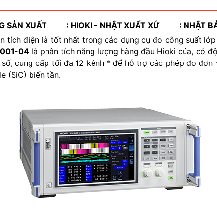
G SẢN XUẤT : HIOKI - NHẬT XUẤT XỨ : NHẬT B
n tích điện là tốt nhất trong các dụng cụ đo công suất l
6001-04
là phân tích năng lượng hàng đầu Hioki của, có độ
 số, cung cấp tối đa 12 kênh * để hỗ trợ các phép đo đơn 
de (SiC) biến tần.