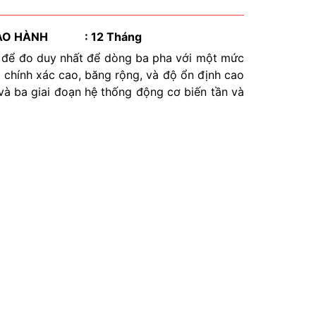
ẢO H
ÀNH
: 12 Tháng
ớp để đo duy nhất để dòng ba pha với một mức
 chính xác cao, băng rộng, và độ ổn định cao
và ba giai đoạn hệ thống động cơ biến tần và