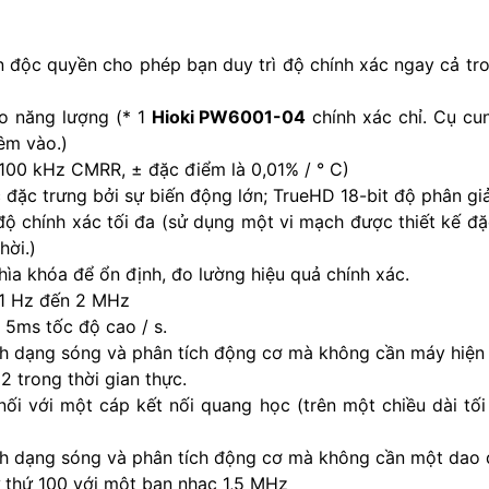
 độc quyền cho phép bạn duy trì độ chính xác ngay cả tro
o năng lượng (* 1
Hioki PW6001-04
chính xác chỉ. Cụ cu
êm vào.)
 100 kHz CMRR, ± đặc điểm là 0,01% / ° C)
 đặc trưng bởi sự biến động lớn; TrueHD 18-bit độ phân giả
 độ chính xác tối đa (sử dụng một vi mạch được thiết kế đ
hời.)
hìa khóa để ổn định, đo lường hiệu quả chính xác.
,1 Hz đến 2 MHz
 5ms tốc độ cao / s.
ích dạng sóng và phân tích động cơ mà không cần máy hiện
2 trong thời gian thực.
ối với một cáp kết nối quang học (trên một chiều dài tố
ích dạng sóng và phân tích động cơ mà không cần một dao 
ự thứ 100 với một ban nhạc 1,5 MHz