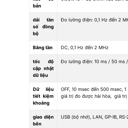
bản
dải tần
Đo lường điện: 0,1 Hz đến 2 M
số đồng
bộ
Băng tần
DC, 0,1 Hz đến 2 MHz
tốc độ
Đo lường điện: 10 ms / 50 ms 
cập nhật
dữ liệu
Dữ liệu
OFF, 10 msec đến 500 msec, 1 g
tiết kiệm
giá trị đo được hài hòa, giá t
khoảng
giao diện
USB (bộ nhớ), LAN, GP-IB, RS-
bên