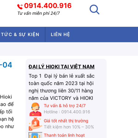
0914.400.916
Tư vấn miễn phí 24/7
 TỨC & SỰ KIỆN
LIÊN HỆ
-04
ĐẠI LÝ HIOKI TẠI VIỆT NAM
Top 1 Đại lý bán lẻ xuất sắc
toàn quốc năm 2023 tại hội
nghị thương liên 30/11 hàng
Hioki
năm của VICTORY và HIOKI
cao để
Tư vấn & hỗ trợ 24/7
ấp tối
Hotline : 0914.400.916
oạn hệ
Giá tốt nhất thị trường
eo như
Tiết kiệm hơn 10% – 30%
Thanh toán linh hoạt