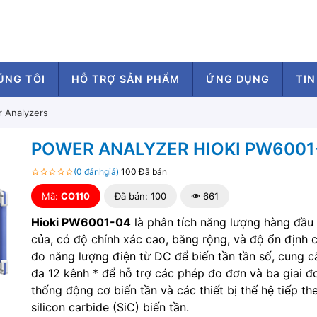
ÚNG TÔI
HỖ TRỢ SẢN PHẨM
ỨNG DỤNG
TIN
 Analyzers
POWER ANALYZER HIOKI PW6001
(0 đánhgiá)
100 Đã bán
Mã:
CO110
Đã bán: 100
661
Hioki PW6001-04
là phân tích năng lượng hàng đầu 
của, có độ chính xác cao, băng rộng, và độ ổn định 
đo năng lượng điện từ DC để biến tần tần số, cung c
đa 12 kênh * để hỗ trợ các phép đo đơn và ba giai đ
thống động cơ biến tần và các thiết bị thế hệ tiếp th
silicon carbide (SiC) biến tần.