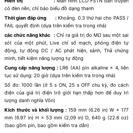
Hiển thị :
Màn hình LCD FSTN bán truyền
có đèn nền, chỉ báo biểu đồ dạng thanh
Thời gian đáp ứng :
Khoảng. 0.3 thứ hai cho PASS /
FAIL quyết định (dựa trên kiểm tra trong nhà)
các chức năng khác :
Chỉ ra giá trị đo MΩ sau một sai
sót của một phút, Live chỉ số mạch, phóng điện tự
động, tự động DC / AC phát hiện, sánh, Thả chứng
minh, tiết kiệm năng lượng tự động
Cung cấp năng lượng :
LR6 (AA) pin alkaline × 4, liên
tục sử dụng: 20 giờ (dựa trên kiểm tra trong nhà)
Số đo: 1000 lần (ở 5 s ON, 25 s OFF chu kỳ, đo cách
điện của giá trị điện trở giới hạn thấp hơn để duy trì
lượng danh nghĩa Vôn)
Kích thước và khối lượng :
159 mm (6.26 in) W × 177
mm (6.97 in) H × 53 mm (2,09 in) D, 640 g (22.6 oz)
(bao gồm pin, bao gồm kiểm tra dẫn)