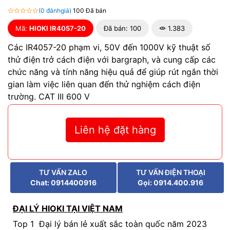
(0 đánhgiá)
100 Đã bán
Mã:
HIOKI IR4057-20
Đã bán: 100
1.383
Các IR4057-20 phạm vi, 50V đến 1000V kỹ thuật số
thử điện trở cách điện với bargraph, và cung cấp các
chức năng và tính năng hiệu quả để giúp rút ngắn thời
gian làm việc liên quan đến thử nghiệm cách điện
trường. CAT III 600 V
Liên hệ đặt hàng
TƯ VẤN ZALO
TƯ VẤN ĐIỆN THOẠI
Chat: 0914400916
Gọi: 0914.400.916
ĐẠI LÝ HIOKI TẠI VIỆT NAM
Top 1 Đại lý bán lẻ xuất sắc toàn quốc năm 2023