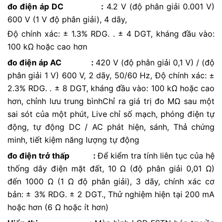
đo điện áp DC :
4.2 V (độ phân giải 0.001 V)
600 V (1 V độ phân giải), 4 dãy,
Độ chính xác: ± 1.3% RDG. . ± 4 DGT, kháng đầu vào:
100 kΩ hoặc cao hơn
đo điện áp AC :
420 V (độ phân giải 0,1 V) / (độ
phân giải 1 V) 600 V, 2 dãy, 50/60 Hz, Độ chính xác: ±
2.3% RDG. . ± 8 DGT, kháng đầu vào: 100 kΩ hoặc cao
hơn, chỉnh lưu trung bìnhChỉ ra giá trị đo MΩ sau một
sai sót của một phút, Live chỉ số mạch, phóng điện tự
động, tự động DC / AC phát hiện, sánh, Thả chứng
minh, tiết kiệm năng lượng tự động
đo điện trở thấp :
Để kiểm tra tính liên tục của hệ
thống dây điện mặt đất, 10 Ω (độ phân giải 0,01 Ω)
đến 1000 Ω (1 Ω độ phân giải), 3 dãy, chính xác cơ
bản: ± 3% RDG. ± 2 DGT., Thử nghiệm hiện tại 200 mA
hoặc hơn (6 Ω hoặc ít hơn)