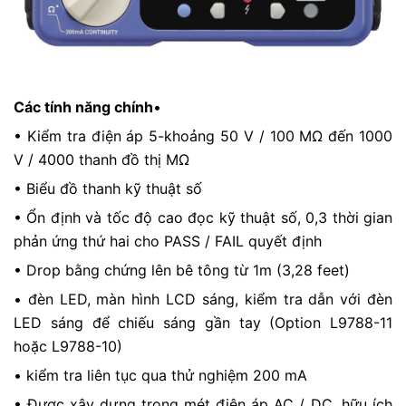
Các tính năng chính
•
•
Kiểm tra điện áp 5-khoảng 50 V / 100 MΩ đến 1000
V / 4000 thanh đồ thị MΩ
• Biểu đồ thanh kỹ thuật số
• Ổn định và tốc độ cao đọc kỹ thuật số, 0,3 thời gian
phản ứng thứ hai cho PASS / FAIL quyết định
• Drop bằng chứng lên bê tông từ 1m (3,28 feet)
• đèn LED, màn hình LCD sáng, kiểm tra dẫn với đèn
LED sáng để chiếu sáng gần tay (Option L9788-11
hoặc L9788-10)
• kiểm tra liên tục qua thử nghiệm 200 mA
• Được xây dựng trong mét điện áp AC / DC, hữu ích