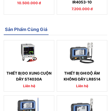
IR4053-10
10.500.000 đ
7.200.000 đ
Sản Phẩm Cùng Giá
THIẾT BỊ ĐO XUNG CUỘN
THIẾT BỊ GHI ĐỘ ẨM
DÂY ST4030A
KHÔNG DÂY LR8514
Liên hệ
Liên hệ