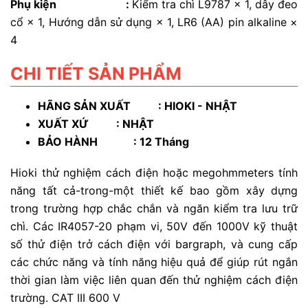
Phụ kiện :
Kiểm tra chì L9787 × 1, dây đeo
cổ × 1, Hướng dẫn sử dụng × 1, LR6 (AA) pin alkaline ×
4
CHI TIẾT SẢN PHẨM
HÃNG SẢN XUẤT : HIOKI - NHẬT
XUẤT XỨ : NHẬT
BẢO H
ÀNH
: 12 Tháng
Hioki thử nghiệm cách điện hoặc megohmmeters tính
năng tất cả-trong-một thiết kế bao gồm xây dựng
trong trường hợp chắc chắn và ngăn kiểm tra lưu trữ
chì. Các IR4057-20 phạm vi, 50V đến 1000V kỹ thuật
số thử điện trở cách điện với bargraph, và cung cấp
các chức năng và tính năng hiệu quả để giúp rút ngắn
thời gian làm việc liên quan đến thử nghiệm cách điện
trường. CAT III 600 V