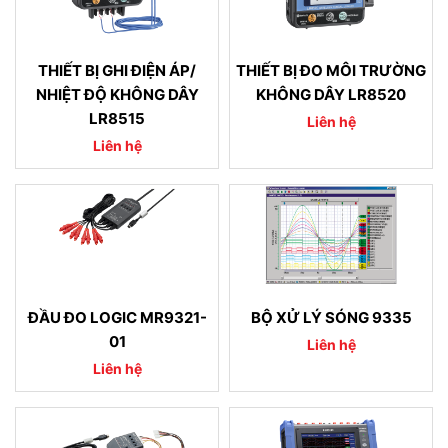
THIẾT BỊ GHI ĐIỆN ÁP/
THIẾT BỊ ĐO MÔI TRƯỜNG
NHIỆT ĐỘ KHÔNG DÂY
KHÔNG DÂY LR8520
LR8515
Liên hệ
Liên hệ
ĐẦU ĐO LOGIC MR9321-
BỘ XỬ LÝ SÓNG 9335
01
Liên hệ
Liên hệ