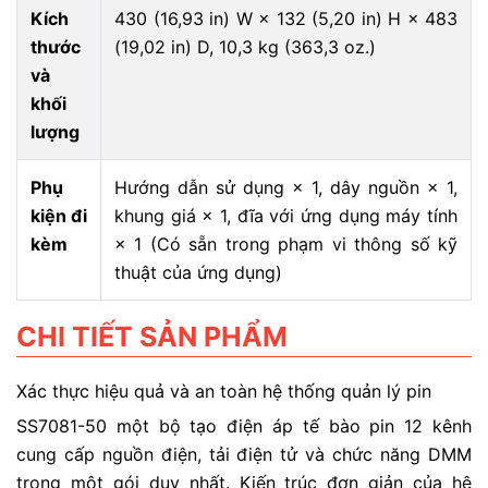
Kích
430 (16,93 in) W × 132 (5,20 in) H × 483
thước
(19,02 in) D, 10,3 kg (363,3 oz.)
và
khối
lượng
Phụ
Hướng dẫn sử dụng × 1, dây nguồn × 1,
kiện đi
khung giá × 1, đĩa với ứng dụng máy tính
kèm
× 1 (Có sẵn trong phạm vi thông số kỹ
thuật của ứng dụng)
CHI TIẾT SẢN PHẨM
Xác thực hiệu quả và an toàn hệ thống quản lý pin
SS7081-50 một bộ tạo điện áp tế bào pin 12 kênh
cung cấp nguồn điện, tải điện tử và chức năng DMM
trong một gói duy nhất. Kiến trúc đơn giản của hệ