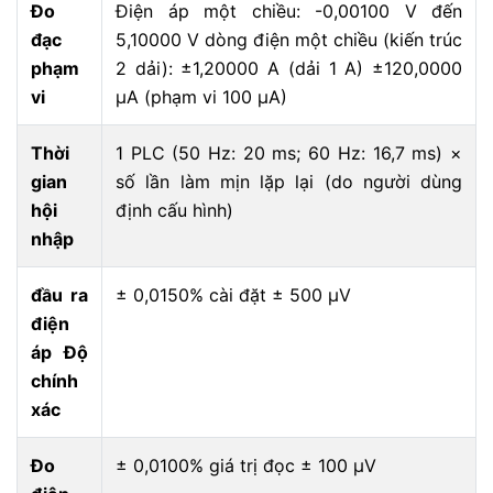
Đo
Điện áp một chiều: -0,00100 V đến
đạc
5,10000 V dòng điện một chiều (kiến trúc
phạm
2 dải): ±1,20000 A (dải 1 A) ±120,0000
vi
μA (phạm vi 100 μA)
Thời
1 PLC (50 Hz: 20 ms; 60 Hz: 16,7 ms) ×
gian
số lần làm mịn lặp lại (do người dùng
hội
định cấu hình)
nhập
đầu ra
± 0,0150% cài đặt ± 500 μV
điện
áp Độ
chính
xác
Đo
± 0,0100% giá trị đọc ± 100 μV