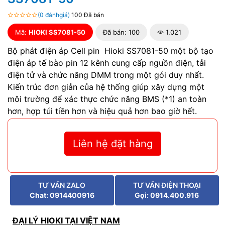
(0 đánhgiá)
100 Đã bán
Mã:
HIOKI SS7081-50
Đã bán: 100
1.021
Bộ phát điện áp Cell pin Hioki SS7081-50 một bộ tạo
điện áp tế bào pin 12 kênh cung cấp nguồn điện, tải
điện tử và chức năng DMM trong một gói duy nhất.
Kiến trúc đơn giản của hệ thống giúp xây dựng một
môi trường để xác thực chức năng BMS (*1) an toàn
hơn, hợp túi tiền hơn và hiệu quả hơn bao giờ hết.
Liên hệ đặt hàng
TƯ VẤN ZALO
TƯ VẤN ĐIỆN THOẠI
Chat: 0914400916
Gọi: 0914.400.916
ĐẠI LÝ HIOKI TẠI VIỆT NAM