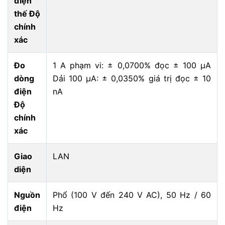
điện
thế Độ
chính
xác
Đo
1 A phạm vi: ± 0,0700% đọc ± 100 μA
dòng
Dải 100 μA: ± 0,0350% giá trị đọc ± 10
điện
nA
Độ
chính
xác
Giao
LAN
diện
Nguồn
Phổ (100 V đến 240 V AC), 50 Hz / 60
điện
Hz