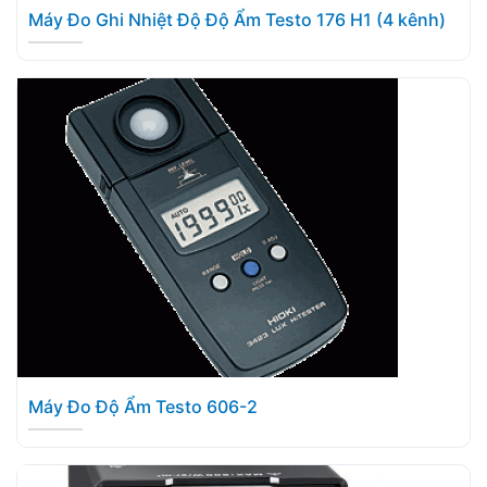
Máy Đo Ghi Nhiệt Độ Độ Ẩm Testo 176 H1 (4 kênh)
Máy Đo Độ Ẩm Testo 606-2