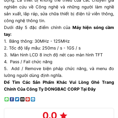
động. Là thiết bị không thể thiếu của các chuyên gia
nghiên cứu về Công nghệ và những người làm nghề
sản xuất, lắp ráp, sửa chữa thiết bị điện tử viễn thông,
công nghệ thông tin.
Dưới đây 5 đặc điểm chính của
Máy hiện sóng cầm
tay:
1. Băng thông: 30MHz - 125MHz
2. Tốc độ lấy mẫu: 250ms / s - 1GS / s
3. Màn hình LCD 8 inch độ nét cao màn hình TFT
4. Pass / Fail chức năng
5. Add / Remove biện pháp chức năng, và menu đo
lường người dùng định nghĩa.
Để Tìm Các Sản Phẩm Khác Vui Lòng Ghé Trang
Chính Của Công Ty DONGBAC CORP Tại Đây
0.0