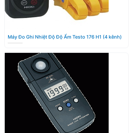
Máy Đo Ghi Nhiệt Độ Độ Ẩm Testo 176 H1 (4 kênh)