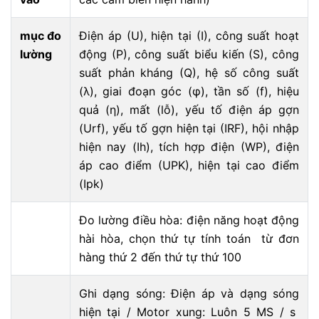
mục đo
Điện áp (U), hiện tại (I), công suất hoạt
lường
động (P), công suất biểu kiến ​​(S), công
suất phản kháng (Q), hệ số công suất
(λ), giai đoạn góc (φ), tần số (f), hiệu
quả (η), mất (lỗ), yếu tố điện áp gợn
(Urf), yếu tố gợn hiện tại (IRF), hội nhập
hiện nay (Ih), tích hợp điện (WP), điện
áp cao điểm (UPK), hiện tại cao điểm
(Ipk)
Đo lường điều hòa: điện năng hoạt động
hài hòa, chọn thứ tự tính toán từ đơn
hàng thứ 2 đến thứ tự thứ 100
Ghi dạng sóng: Điện áp và dạng sóng
hiện tại / Motor xung: Luôn 5 MS / s