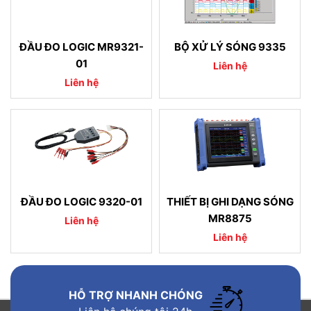
ĐẦU ĐO LOGIC MR9321-
BỘ XỬ LÝ SÓNG 9335
01
Liên hệ
Liên hệ
ĐẦU ĐO LOGIC 9320-01
THIẾT BỊ GHI DẠNG SÓNG
MR8875
Liên hệ
Liên hệ
HỖ TRỢ NHANH CHÓNG