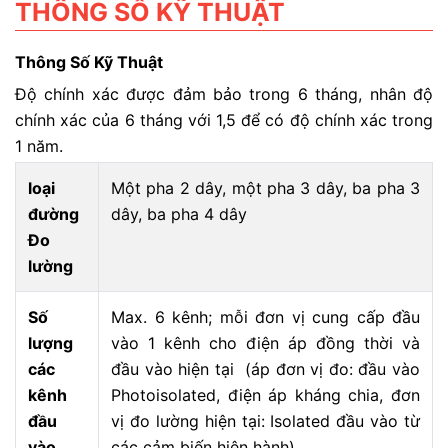
THÔNG SỐ KỸ THUẬT
Thông Số Kỹ Thuật
Độ chính xác được đảm bảo trong 6 tháng, nhân độ
chính xác của 6 tháng với 1,5 để có độ chính xác trong
1 năm.
loại
Một pha 2 dây, một pha 3 dây, ba pha 3
đường
dây, ba pha 4 dây
Đo
lường
Số
Max. 6 kênh; mỗi đơn vị cung cấp đầu
lượng
vào 1 kênh cho điện áp đồng thời và
các
đầu vào hiện tại (áp đơn vị đo: đầu vào
kênh
Photoisolated, điện áp kháng chia, đơn
đầu
vị đo lường hiện tại: Isolated đầu vào từ
vào
các cảm biến hiện hành)