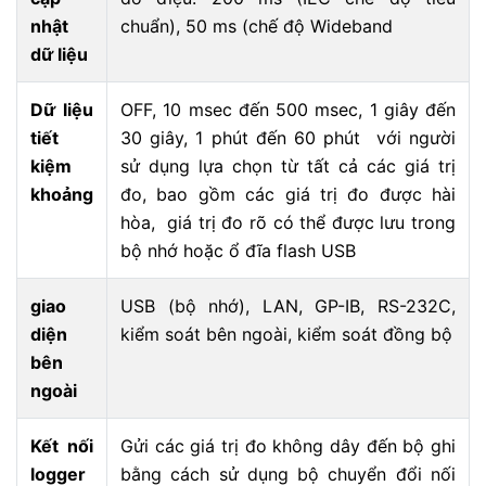
nhật
chuẩn), 50 ms (chế độ Wideband
dữ liệu
Dữ liệu
OFF, 10 msec đến 500 msec, 1 giây đến
tiết
30 giây, 1 phút đến 60 phút với người
kiệm
sử dụng lựa chọn từ tất cả các giá trị
khoảng
đo, bao gồm các giá trị đo được hài
hòa, giá trị đo rõ có thể được lưu trong
bộ nhớ hoặc ổ đĩa flash USB
giao
USB (bộ nhớ), LAN, GP-IB, RS-232C,
diện
kiểm soát bên ngoài, kiểm soát đồng bộ
bên
ngoài
Kết nối
Gửi các giá trị đo không dây đến bộ ghi
logger
bằng cách sử dụng bộ chuyển đổi nối