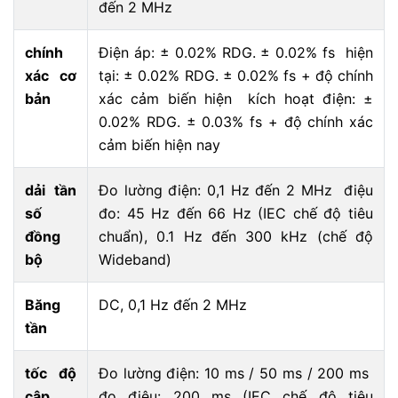
đến 2 MHz
chính
Điện áp: ± 0.02% RDG. ± 0.02% fs hiện
xác cơ
tại: ± 0.02% RDG. ± 0.02% fs + độ chính
bản
xác cảm biến hiện kích hoạt điện: ±
0.02% RDG. ± 0.03% fs + độ chính xác
cảm biến hiện nay
dải tần
Đo lường điện: 0,1 Hz đến 2 MHz điệu
số
đo: 45 Hz đến 66 Hz (IEC chế độ tiêu
đồng
chuẩn), 0.1 Hz đến 300 kHz (chế độ
bộ
Wideband)
Băng
DC, 0,1 Hz đến 2 MHz
tần
tốc độ
Đo lường điện: 10 ms / 50 ms / 200 ms
cập
đo điệu: 200 ms (IEC chế độ tiêu