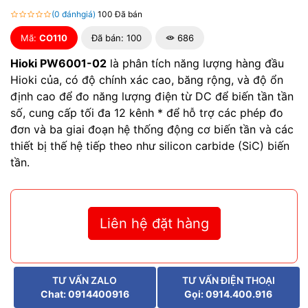
(0 đánhgiá)
100 Đã bán
Mã:
CO110
Đã bán: 100
686
Hioki PW6001-02
là phân tích năng lượng hàng đầu
Hioki của, có độ chính xác cao, băng rộng, và độ ổn
định cao để đo năng lượng điện từ DC để biến tần tần
số, cung cấp tối đa 12 kênh * để hỗ trợ các phép đo
đơn và ba giai đoạn hệ thống động cơ biến tần và các
thiết bị thế hệ tiếp theo như silicon carbide (SiC) biến
tần.
Liên hệ đặt hàng
TƯ VẤN ZALO
TƯ VẤN ĐIỆN THOẠI
Chat: 0914400916
Gọi: 0914.400.916