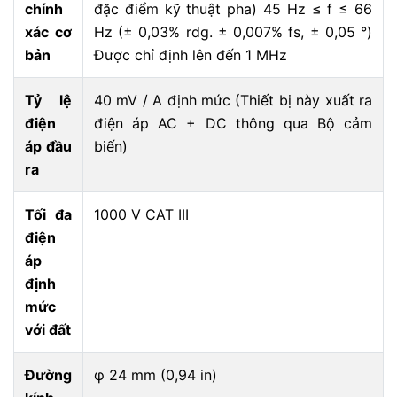
chính
đặc điểm kỹ thuật pha) 45 Hz ≤ f ≤ 66
xác cơ
Hz (± 0,03% rdg. ± 0,007% fs, ± 0,05 °)
bản
Được chỉ định lên đến 1 MHz
Tỷ lệ
40 mV / A định mức (Thiết bị này xuất ra
điện
điện áp AC + DC thông qua Bộ cảm
áp đầu
biến)
ra
Tối đa
1000 V CAT III
điện
áp
định
mức
với đất
Đường
φ 24 mm (0,94 in)