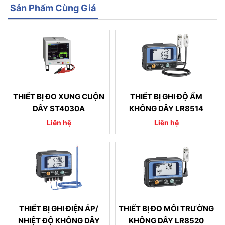
Sản Phẩm Cùng Giá
THIẾT BỊ ĐO XUNG CUỘN
THIẾT BỊ GHI ĐỘ ẨM
DÂY ST4030A
KHÔNG DÂY LR8514
Liên hệ
Liên hệ
THIẾT BỊ GHI ĐIỆN ÁP/
THIẾT BỊ ĐO MÔI TRƯỜNG
NHIỆT ĐỘ KHÔNG DÂY
KHÔNG DÂY LR8520