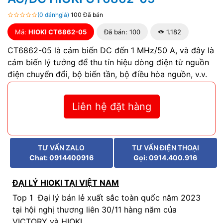
(0 đánhgiá)
100 Đã bán
Mã:
HIOKI CT6862-05
Đã bán: 100
1.182
CT6862-05 là cảm biến DC đến 1 MHz/50 A, và đây là
cảm biến lý tưởng để thu tín hiệu dòng điện từ nguồn
điện chuyển đổi, bộ biến tần, bộ điều hòa nguồn, v.v.
Liên hệ đặt hàng
TƯ VẤN ZALO
TƯ VẤN ĐIỆN THOẠI
Chat: 0914400916
Gọi: 0914.400.916
ĐẠI LÝ HIOKI TẠI VIỆT NAM
Top 1 Đại lý bán lẻ xuất sắc toàn quốc năm 2023
tại hội nghị thương liên 30/11 hàng năm của
VICTORY và HIOKI