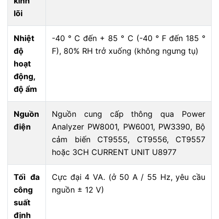
kính
lõi
Nhiệt
-40 ° C đến + 85 ° C (-40 ° F đến 185 °
độ
F), 80% RH trở xuống (không ngưng tụ)
hoạt
động,
độ ẩm
Nguồn
Nguồn cung cấp thông qua Power
điện
Analyzer PW8001, PW6001, PW3390, Bộ
cảm biến CT9555, CT9556, CT9557
hoặc 3CH CURRENT UNIT U8977
Tối đa
Cực đại 4 VA. (ở 50 A / 55 Hz, yêu cầu
công
nguồn ± 12 V)
suất
định