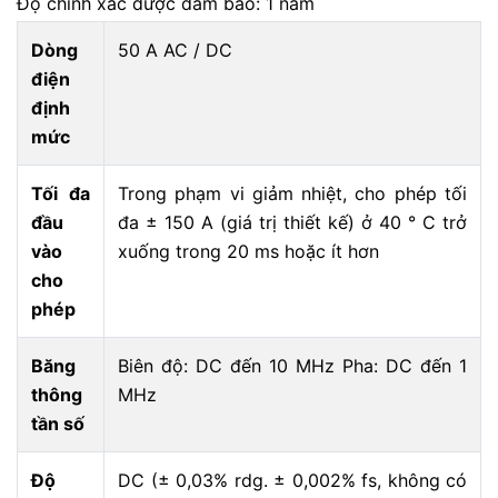
Độ chính xác được đảm bảo: 1 năm
Dòng
50 A AC / DC
điện
định
mức
Tối đa
Trong phạm vi giảm nhiệt, cho phép tối
đầu
đa ± 150 A (giá trị thiết kế) ở 40 ° C trở
vào
xuống trong 20 ms hoặc ít hơn
cho
phép
Băng
Biên độ: DC đến 10 MHz Pha: DC đến 1
thông
MHz
tần số
Độ
DC (± 0,03% rdg. ± 0,002% fs, không có