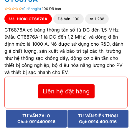
(0 đánhgiá)
100 Đã bán
Mã:
HIOKI CT6876A
Đã bán: 100
1.288
CT6876A có băng thông tần số từ DC đến 1,5 MHz
(Mẫu CT6876A-1 là DC đến 1,2 MHz) và dòng điện
định mức là 1000 A. Nó được sử dụng cho R&D, đánh
giá chất lượng, sản xuất và bảo trì tại các thị trường
như hệ thống sạc không dây, động cơ biến tần cho
thiết bị công nghiệp, bộ điều hòa năng lượng cho PV
và thiết bị sạc nhanh cho EV.
Liên hệ đặt hàng
TƯ VẤN ZALO
TƯ VẤN ĐIỆN THOẠI
Chat: 0914400916
Gọi: 0914.400.916