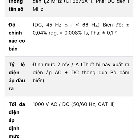
thông
đến 1,2 MHz (CT6876A-1) Pha: DC đến 1
tần số
MHz
Độ
(DC, 45 Hz ≤ f ≤ 66 Hz) Biên độ: ±
chính
0,04% rdg. ± 0,008% fs, Pha: ± 0,1 °
xác cơ
bản
Tỷ lệ
Định mức 2 mV / A (Thiết bị này xuất ra
điện
điện áp AC + DC thông qua Bộ cảm
áp đầu
biến)
ra
Tối đa
1000 V AC / DC (50/60 Hz, CAT III)
điện
áp
định
mức