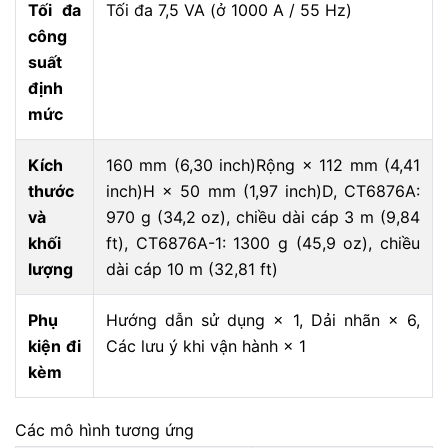
Tối đa
Tối đa 7,5 VA (ở 1000 A / 55 Hz)
công
suất
định
mức
Kích
160 mm (6,30 inch)Rộng × 112 mm (4,41
thước
inch)H × 50 mm (1,97 inch)D, CT6876A:
và
970 g (34,2 oz), chiều dài cáp 3 m (9,84
khối
ft), CT6876A-1: 1300 g (45,9 oz), chiều
lượng
dài cáp 10 m (32,81 ft)
Phụ
Hướng dẫn sử dụng × 1, Dải nhãn × 6,
kiện đi
Các lưu ý khi vận hành × 1
kèm
Các mô hình tương ứng