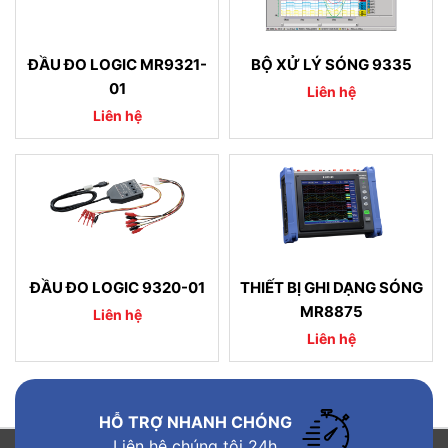
ĐẦU ĐO LOGIC MR9321-
BỘ XỬ LÝ SÓNG 9335
01
Liên hệ
Liên hệ
ĐẦU ĐO LOGIC 9320-01
THIẾT BỊ GHI DẠNG SÓNG
MR8875
Liên hệ
Liên hệ
HỖ TRỢ NHANH CHÓNG
Liên hệ chúng tôi 24h