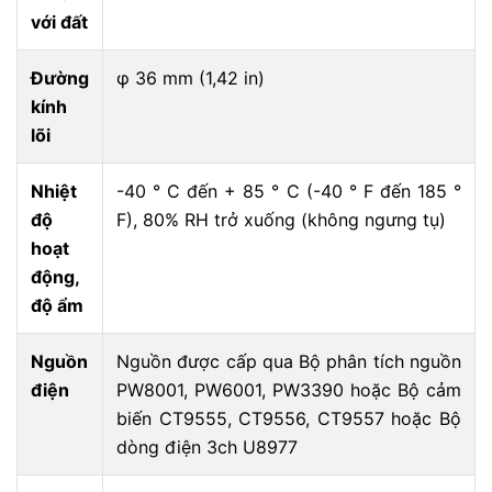
với đất
Đường
φ 36 mm (1,42 in)
kính
lõi
Nhiệt
-40 ° C đến + 85 ° C (-40 ° F đến 185 °
độ
F), 80% RH trở xuống (không ngưng tụ)
hoạt
động,
độ ẩm
Nguồn
Nguồn được cấp qua Bộ phân tích nguồn
điện
PW8001, PW6001, PW3390 hoặc Bộ cảm
biến CT9555, CT9556, CT9557 hoặc Bộ
dòng điện 3ch U8977