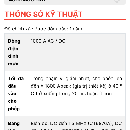
THÔNG SỐ KỸ THUẬT
Độ chính xác được đảm bảo: 1 năm
Dòng
1000 A AC / DC
điện
định
mức
Tối đa
Trong phạm vi giảm nhiệt, cho phép lên
đầu
đến ± 1800 Apeak (giá trị thiết kế) ở 40 °
vào
C trở xuống trong 20 ms hoặc ít hơn
cho
phép
Băng
Biên độ: DC đến 1,5 MHz (CT6876A), DC