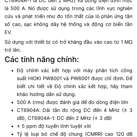
CT6904A-1 là DC đến 2 MHz) và dòng điện định mức
là 500 A. Nó được sử dụng trong các lĩnh vực nghiên
cứu và phát triển như đo tổn thất của lò phản ứng tần
số cao, sạc không dây hệ thống và động cơ biến tần
EV.
Sử dụng với thiết bị có trở kháng đầu vào cao từ 1 MΩ
trở lên.
Các tính năng chính:
Độ chính xác kết hợp với máy phân tích công
suất HIOKI PW8001 và PW6001 được chỉ định. Để
biết chi tiết về Độ chính xác kết hợp, hãy tham
khảo hướng dẫn sử dụng.
500 A (rms) được đánh giá để đo dòng điện lớn
CT6904A: Dải tần đo rộng DC đến 4 MHz (± 3
dB), CT6904A-1: DC đến 2 MHz (± 3 dB)
± 5 ppm độ tuyến tính tuyệt vời
Tỷ lệ loại bỏ chế độ chung (CMRR) cao 120 dB