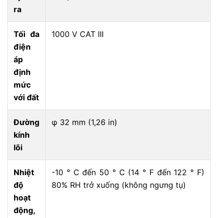
ra
Tối đa
1000 V CAT III
điện
áp
định
mức
với đất
Đường
φ 32 mm (1,26 in)
kính
lõi
Nhiệt
-10 ° C đến 50 ° C (14 ° F đến 122 ° F)
độ
80% RH trở xuống (không ngưng tụ)
hoạt
động,