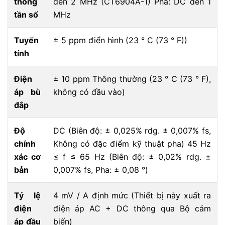
thông
đến 2 MHz (CT6904A-1) Pha: DC đến 1
tần số
MHz
Tuyến
± 5 ppm điển hình (23 ° C (73 ° F))
tính
Điện
± 10 ppm Thông thường (23 ° C (73 ° F),
áp bù
không có đầu vào)
đắp
Độ
DC (Biên độ: ± 0,025% rdg. ± 0,007% fs,
chính
Không có đặc điểm kỹ thuật pha) 45 Hz
xác cơ
≤ f ≤ 65 Hz (Biên độ: ± 0,02% rdg. ±
bản
0,007% fs, Pha: ± 0,08 °)
Tỷ lệ
4 mV / A định mức (Thiết bị này xuất ra
điện
điện áp AC + DC thông qua Bộ cảm
áp đầu
biến)