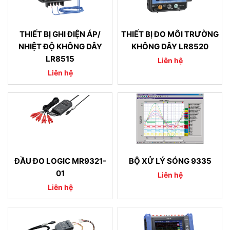
THIẾT BỊ GHI ĐIỆN ÁP/
THIẾT BỊ ĐO MÔI TRƯỜNG
NHIỆT ĐỘ KHÔNG DÂY
KHÔNG DÂY LR8520
LR8515
Liên hệ
Liên hệ
ĐẦU ĐO LOGIC MR9321-
BỘ XỬ LÝ SÓNG 9335
01
Liên hệ
Liên hệ