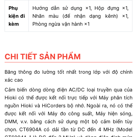
Phụ
Hướng dẫn sử dụng ×1, Hộp đựng ×1,
kiện đi
Nhãn màu (để nhận dạng kênh) ×1,
kèm
Phòng ngừa vận hành ×1
CHI TIẾT SẢN PHẨM
Băng thông đo lường tốt nhất trong lớp với độ chính
xác cao
Cảm biến dòng dòng điện AC/DC loại truyền qua của
Hioki có thể được kết nối trực tiếp với Máy phân tích
nguồn Hioki và HiCorders bộ nhớ. Ngoài ra, nó có thể
được kết nối với Máy đo công suất, Máy hiện sóng,
DMM, v.v. bằng cách sử dụng một bộ cảm biến tùy
chọn. CT6904A có dải tần từ DC đến 4 MHz (Model