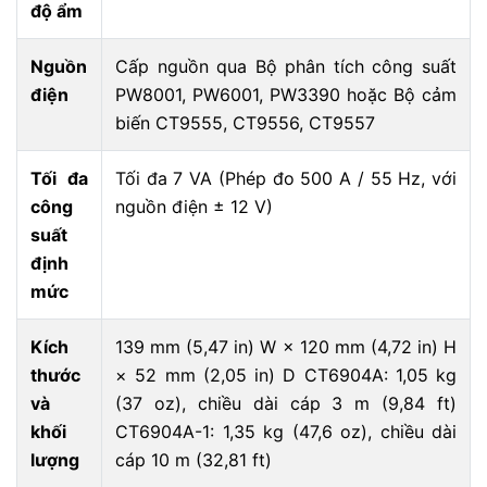
độ ẩm
Nguồn
Cấp nguồn qua Bộ phân tích công suất
điện
PW8001, PW6001, PW3390 hoặc Bộ cảm
biến CT9555, CT9556, CT9557
Tối đa
Tối đa 7 VA (Phép đo 500 A / 55 Hz, với
công
nguồn điện ± 12 V)
suất
định
mức
Kích
139 mm (5,47 in) W × 120 mm (4,72 in) H
thước
× 52 mm (2,05 in) D CT6904A: 1,05 kg
và
(37 oz), chiều dài cáp 3 m (9,84 ft)
khối
CT6904A-1: 1,35 kg (47,6 oz), chiều dài
lượng
cáp 10 m (32,81 ft)