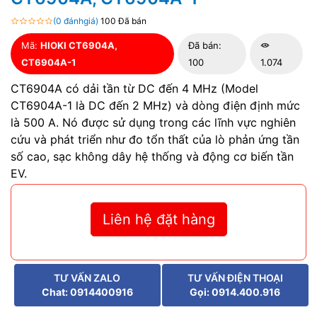
(0 đánhgiá)
100 Đã bán
Mã:
HIOKI CT6904A,
Đã bán:
CT6904A-1
100
1.074
CT6904A có dải tần từ DC đến 4 MHz (Model
CT6904A-1 là DC đến 2 MHz) và dòng điện định mức
là 500 A. Nó được sử dụng trong các lĩnh vực nghiên
cứu và phát triển như đo tổn thất của lò phản ứng tần
số cao, sạc không dây hệ thống và động cơ biến tần
EV.
Liên hệ đặt hàng
TƯ VẤN ZALO
TƯ VẤN ĐIỆN THOẠI
Chat: 0914400916
Gọi: 0914.400.916