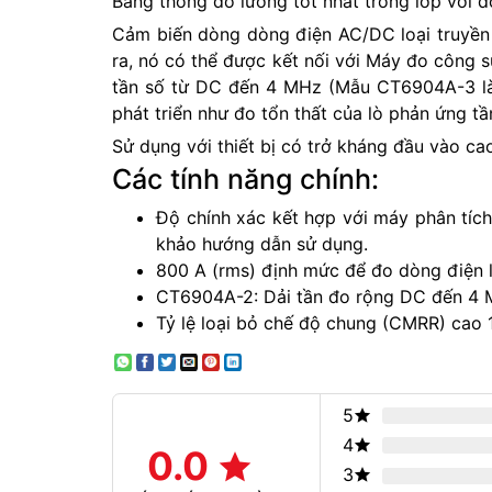
Băng thông đo lường tốt nhất trong lớp với đ
Cảm biến dòng dòng điện AC/DC loại truyền q
ra, nó có thể được kết nối với Máy đo công
tần số từ DC đến 4 MHz (Mẫu CT6904A-3 là
phát triển như đo tổn thất của lò phản ứng t
Sử dụng với thiết bị có trở kháng đầu vào cao
Các tính năng chính:
Độ chính xác kết hợp với máy phân tích
khảo hướng dẫn sử dụng.
800 A (rms) định mức để đo dòng điện 
CT6904A-2: Dải tần đo rộng DC đến 4 
Tỷ lệ loại bỏ chế độ chung (CMRR) cao 
5
4
0.0
3