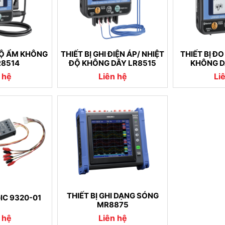
 ĐỘ ẨM KHÔNG
THIẾT BỊ GHI ĐIỆN ÁP/ NHIỆT
THIẾT BỊ Đ
R8514
ĐỘ KHÔNG DÂY LR8515
KHÔNG D
 hệ
Liên hệ
Li
THIẾT BỊ GHI DẠNG SÓNG
IC 9320-01
MR8875
 hệ
Liên hệ