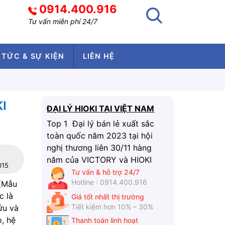
0914.400.916
Tư vấn miễn phí 24/7
 TỨC & SỰ KIỆN
LIÊN HỆ
I
ĐẠI LÝ HIOKI TẠI VIỆT NAM
Top 1 Đại lý bán lẻ xuất sắc
toàn quốc năm 2023 tại hội
nghị thương liên 30/11 hàng
năm của VICTORY và HIOKI
015
Tư vấn & hỗ trợ 24/7
Hotline : 0914.400.916
(Mẫu
c là
Giá tốt nhất thị trường
Tiết kiệm hơn 10% – 30%
ứu và
o, hệ
Thanh toán linh hoạt