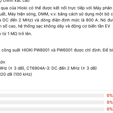
ộ chính xác cao
ua của Hioki có thể được kết nối trực tiếp với Máy phân
 suất, Máy hiện sóng, DMM, v.v. bằng cách sử dụng một bộ
 DC đến 2 MHz) và dòng điện định mức là 800 A. Nó được
ần số cao, hệ thống sạc không dây và động cơ biến tần EV
 từ 1 MΩ trở lên.
 công suất HIOKI PW8001 và PW6001 được chỉ định. Để biế
lớn
MHz (± 3 dB), CT6904A-3: DC đến 2 MHz (± 3 dB)
120 dB (100 kHz)
0%
0%
0%