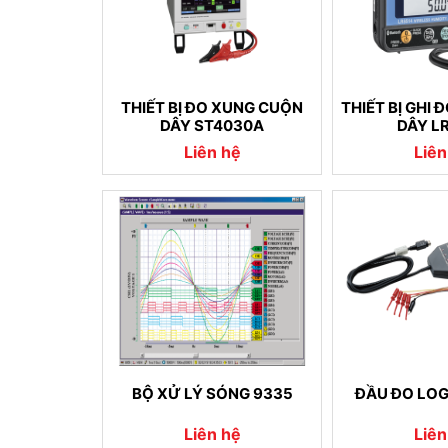
THIẾT BỊ ĐO XUNG CUỘN
THIẾT BỊ GHI
DÂY ST4030A
DÂY L
Liên hệ
Liên
BỘ XỬ LÝ SÓNG 9335
ĐẦU ĐO LOG
Liên hệ
Liên