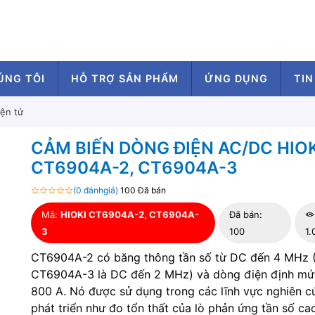
ÚNG TÔI
HỖ TRỢ SẢN PHẨM
ỨNG DỤNG
TIN
iện tử
CẢM BIẾN DÒNG ĐIỆN AC/DC HIOK
CT6904A-2, CT6904A-3
(0 đánhgiá)
100 Đã bán
Mã:
HIOKI CT6904A-2, CT6904A-
Đã bán:
3
100
1.
CT6904A-2 có băng thông tần số từ DC đến 4 MHz 
CT6904A-3 là DC đến 2 MHz) và dòng điện định mứ
800 A. Nó được sử dụng trong các lĩnh vực nghiên c
phát triển như đo tổn thất của lò phản ứng tần số ca