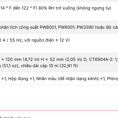
(14 ° F đến 122 ° F) 80% RH trở xuống (không ngưng tụ)
phân tích công suất PW8001, PW6001, PW3390 hoặc Bộ c
 A / 55 Hz, với nguồn điện ± 12 V)
× 120 mm (4,72 in) H × 52 mm (2,05 in) D, CT6904A-2: 1,15
(51,1 oz), chiều dài cáp 10 m (32,81 ft)
×1, Hộp đựng ×1, Nhãn màu (để nhận dạng kênh) ×1, Phòn