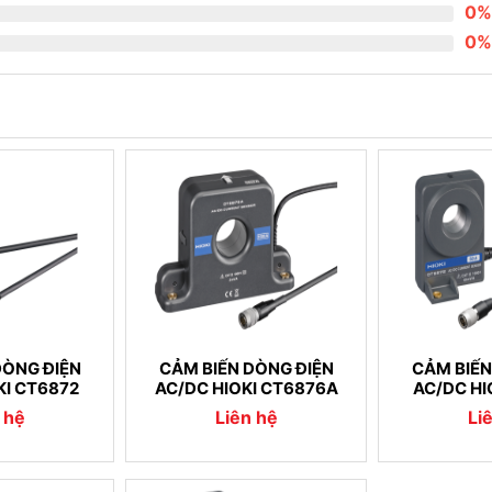
0%
0%
DÒNG ĐIỆN
CẢM BIẾN DÒNG ĐIỆN
CẢM BIẾN
KI CT6872
AC/DC HIOKI CT6876A
AC/DC HI
 hệ
Liên hệ
Li