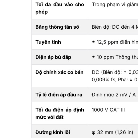
Tối đa đầu vào cho
Trong phạm vi giảm 
phép
Băng thông tần số
Biên độ: DC đến 4
Tuyến tính
± 12,5 ppm điển hìn
Điện áp bù đắp
± 10 ppm Thông thư
Độ chính xác cơ bản
DC (Biên độ: ± 0,0
0,009% fs, Pha: ± 0
Tỷ lệ điện áp đầu ra
Định mức 2 mV / A 
Tối đa điện áp định
1000 V CAT III
mức với đất
Đường kính lõi
φ 32 mm (1,26 in)