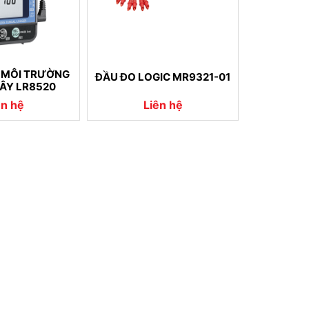
O MÔI TRƯỜNG
ĐẦU ĐO LOGIC MR9321-01
ÂY LR8520
ên hệ
Liên hệ