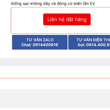
thống sạc không dây và động cơ biến tần EV
Liên hệ đặt hàng
TƯ VẤN ZALO
TƯ VẤN ĐIỆN TH
Chat: 0914400916
Gọi: 0914.400.9