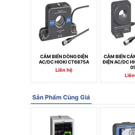
CẢM BIẾN DÒNG ĐIỆN
CẢM BIẾN CẢ
AC/DC HIOKI CT6875A
ĐIỆN AC/DC H
0
Liên hệ
Liên
Sản Phẩm Cùng Giá