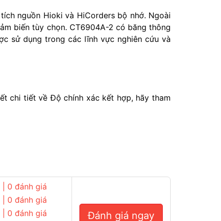
 tích nguồn Hioki và HiCorders bộ nhớ. Ngoài
 cảm biến tùy chọn. CT6904A-2 có băng thông
 sử dụng trong các lĩnh vực nghiên cứu và
t chi tiết về Độ chính xác kết hợp, hãy tham
| 0 đánh giá
| 0 đánh giá
| 0 đánh giá
Đánh giá ngay