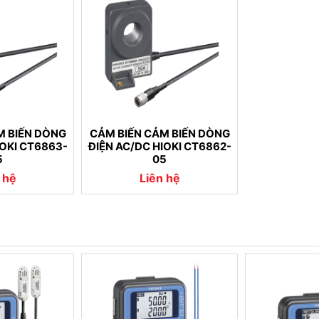
M BIẾN DÒNG
CẢM BIẾN CẢM BIẾN DÒNG
IOKI CT6863-
ĐIỆN AC/DC HIOKI CT6862-
5
05
 hệ
Liên hệ