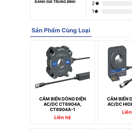
ĐÁNH GIÁ TRUNG BÌNH
2
1
Sản Phẩm Cùng Loại
CẢM BIẾN DÒNG ĐIỆN
CẢM BIẾN 
AC/DC CT6904A,
AC/DC HIO
CT6904A-1
Liên
Liên hệ