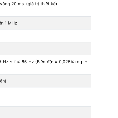
òng 20 ms. (giá trị thiết kế)
ến 1 MHz
5 Hz ≤ f ≤ 65 Hz (Biên độ: ± 0,025% rdg. ±
iến)