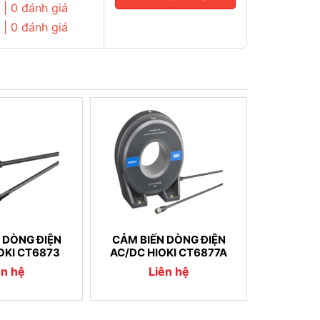
| 0 đánh giá
| 0 đánh giá
 DÒNG ĐIỆN
CẢM BIẾN DÒNG ĐIỆN
OKI CT6873
AC/DC HIOKI CT6877A
ên hệ
Liên hệ