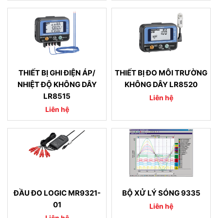
THIẾT BỊ GHI ĐIỆN ÁP/
THIẾT BỊ ĐO MÔI TRƯỜNG
NHIỆT ĐỘ KHÔNG DÂY
KHÔNG DÂY LR8520
LR8515
Liên hệ
Liên hệ
ĐẦU ĐO LOGIC MR9321-
BỘ XỬ LÝ SÓNG 9335
01
Liên hệ
Liên hệ