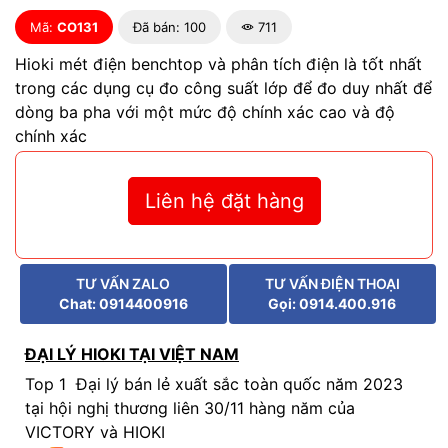
Mã:
CO131
Đã bán: 100
711
Hioki mét điện benchtop và phân tích điện là tốt nhất
trong các dụng cụ đo công suất lớp để đo duy nhất để
dòng ba pha với một mức độ chính xác cao và độ
chính xác
Liên hệ đặt hàng
TƯ VẤN ZALO
TƯ VẤN ĐIỆN THOẠI
Chat: 0914400916
Gọi: 0914.400.916
ĐẠI LÝ HIOKI TẠI VIỆT NAM
Top 1 Đại lý bán lẻ xuất sắc toàn quốc năm 2023
tại hội nghị thương liên 30/11 hàng năm của
VICTORY và HIOKI