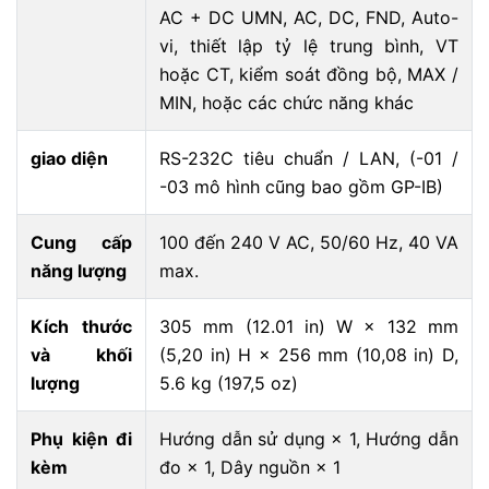
AC + DC UMN, AC, DC, FND, Auto-
vi, thiết lập tỷ lệ trung bình, VT
hoặc CT, kiểm soát đồng bộ, MAX /
MIN, hoặc các chức năng khác
giao diện
RS-232C tiêu chuẩn / LAN, (-01 /
-03 mô hình cũng bao gồm GP-IB)
Cung cấp
100 đến 240 V AC, 50/60 Hz, 40 VA
năng lượng
max.
Kích thước
305 mm (12.01 in) W × 132 mm
và khối
(5,20 in) H × 256 mm (10,08 in) D,
lượng
5.6 kg (197,5 oz)
Phụ kiện đi
Hướng dẫn sử dụng × 1, Hướng dẫn
kèm
đo × 1, Dây nguồn × 1