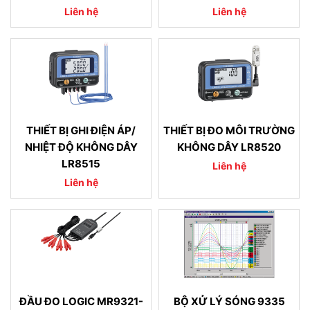
Liên hệ
Liên hệ
THIẾT BỊ GHI ĐIỆN ÁP/
THIẾT BỊ ĐO MÔI TRƯỜNG
NHIỆT ĐỘ KHÔNG DÂY
KHÔNG DÂY LR8520
LR8515
Liên hệ
Liên hệ
ĐẦU ĐO LOGIC MR9321-
BỘ XỬ LÝ SÓNG 9335