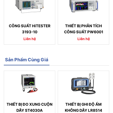
CÔNG SUẤT HiTESTER
THIẾT BỊ PHÂN TÍCH
3193-10
CÔNG SUẤT PW6001
Liên hệ
Liên hệ
Sản Phẩm Cùng Giá
THIẾT BỊ ĐO XUNG CUỘN
THIẾT BỊ GHI ĐỘ ẨM
DÂY ST4030A
KHÔNG DÂY LR8514