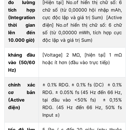
đo lường
[Hiện tại] No.of hiển thị chữ số: 6
tích hợp
chữ số (từ 0,00000 hội nhập mAh,
(Integration
cực độc lập và giá trị Sum) [Active
thời gian
điện] No.of hiển thị chữ số: 6 chữ
lên đến
số (từ 0,00000 mWh, tích hợp cực
10.000 giờ)
độc lập và giá trị Sum)
kháng đầu
[Voltage] 2 MΩ, [hiện tại] 1 mΩ
vào (50/60
hoặc ít hơn (đầu vào trực tiếp)
Hz)
chính xác
± 0.1% RDG. ± 0.1% fs (DC) ± 0.1%
cơ bản
RDG. ± 0.05% fs (45 Hz đến 66 Hz,
(Active
tại đầu vào <50% fs) ± 0,15%
điện)
RDG. (45 Hz đến 66 Hz, 50% fs
Input ≤)
tốc độ làm
5 lần / s đến 20 giây (phụ thuộc