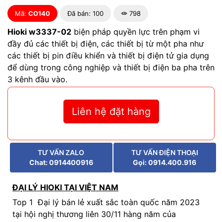
Mã:
CO140
Đã bán: 100
798
Hioki w3337-02
biện pháp quyền lực trên phạm vi
đầy đủ các thiết bị điện, các thiết bị từ một pha như
các thiết bị pin điều khiển và thiết bị điện tử gia dụng
để dùng trong công nghiệp và thiết bị điện ba pha trên
3 kênh đầu vào.
Liên hệ đặt hàng
TƯ VẤN ZALO
TƯ VẤN ĐIỆN THOẠI
Chat: 0914400916
Gọi: 0914.400.916
ĐẠI LÝ HIOKI TẠI VIỆT NAM
Top 1 Đại lý bán lẻ xuất sắc toàn quốc năm 2023
tại hội nghị thương liên 30/11 hàng năm của