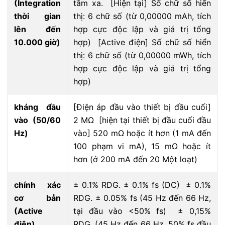
(Integration
tầm xa. [Hiện tại] Số chữ số hiển
thời gian
thị: 6 chữ số (từ 0,00000 mAh, tích
lên đến
hợp cực độc lập và giá trị tổng
10.000 giờ)
hợp) [Active điện] Số chữ số hiển
thị: 6 chữ số (từ 0,00000 mWh, tích
hợp cực độc lập và giá trị tổng
hợp)
kháng đầu
[Điện áp đầu vào thiết bị đầu cuối]
vào (50/60
2 MΩ [hiện tại thiết bị đầu cuối đầu
Hz)
vào] 520 mΩ hoặc ít hơn (1 mA đến
100 phạm vi mA), 15 mΩ hoặc ít
hơn (ở 200 mA đến 20 Một loạt)
chính xác
± 0.1% RDG. ± 0.1% fs (DC) ± 0.1%
cơ bản
RDG. ± 0.05% fs (45 Hz đến 66 Hz,
(Active
tại đầu vào <50% fs) ± 0,15%
điện)
RDG. (45 Hz đến 66 Hz, 50% fs đầu