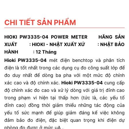
CHI TIẾT SẢN PHẨM
HIOKI PW3335-04 POWER METER
HÃNG SẢN
XUẤT : HIOKI - NHẬT XUẤT XỨ : NHẬT BẢO
H
ÀNH
: 12 Tháng
Hioki PW3335-04
mét điện benchtop và phân tích
điện là tốt nhất trong các dụng cụ đo công suất lớp để
đo duy nhất để dòng ba pha với một mức độ chính
xác cao và độ chính xác.
Hioki PW3335-04
cung cấp
độ chính xác đo cao và xử lý dòng với giá trị đỉnh cao
trong phạm vi hiện tại thấp hơn (tức là, các yếu tố
đỉnh cao) đồng thời giảm thiểu những tác động của
yếu tố sức mạnh để giúp giảm đáng kể việc không
đảm bảo đo điện, đặc biệt quan trọng khi điện dự
phòng đo được ở mức μA .