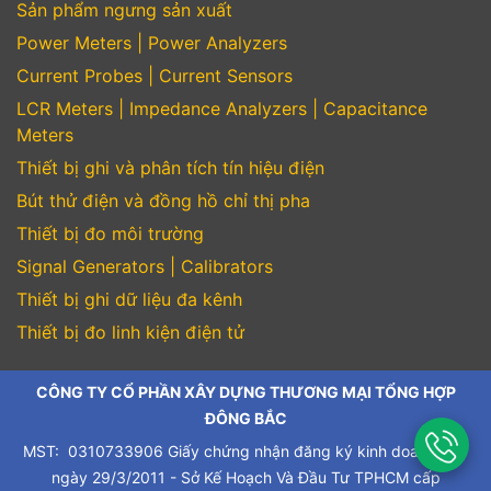
Sản phẩm ngưng sản xuất
Power Meters | Power Analyzers
Current Probes | Current Sensors
LCR Meters | Impedance Analyzers | Capacitance
Meters
Thiết bị ghi và phân tích tín hiệu điện
Bút thử điện và đồng hồ chỉ thị pha
Thiết bị đo môi trường
Signal Generators | Calibrators
Thiết bị ghi dữ liệu đa kênh
Thiết bị đo linh kiện điện tử
CÔNG TY CỔ PHẦN XÂY DỰNG THƯƠNG MẠI TỔNG HỢP
ĐÔNG BẮC
MST: 0310733906 Giấy chứng nhận đăng ký kinh doanh cấp
ngày 29/3/2011 - Sở Kế Hoạch Và Đầu Tư TPHCM cấp