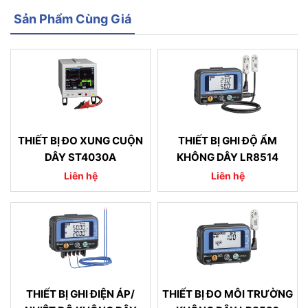
Sản Phẩm Cùng Giá
THIẾT BỊ ĐO XUNG CUỘN
THIẾT BỊ GHI ĐỘ ẨM
DÂY ST4030A
KHÔNG DÂY LR8514
Liên hệ
Liên hệ
THIẾT BỊ GHI ĐIỆN ÁP/
THIẾT BỊ ĐO MÔI TRƯỜNG