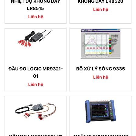
NHIỆT ĐỘ KHÔNG DÂY
KHÔNG DÂY LR8520
LR8515
Liên hệ
Liên hệ
ĐẦU ĐO LOGIC MR9321-
BỘ XỬ LÝ SÓNG 9335
01
Liên hệ
Liên hệ