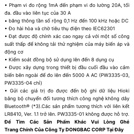
• Phạm vi đo rộng 1mA đến phạm vi đo lường 20A, tối
đa. đầu vào liên tục của 30 A
• băng thông tần số rộng 0,1 Hz đến 100 kHz hoặc DC
• Đo hài hòa và chờ tiêu thụ điện theo IEC62301
• Đạt được độ chính xác cao ngay cả với một số công
suất thấp để không tải thử nghiệm của máy biến áp và
động cơ
• Kiểm soát đồng bộ sử dụng lên đến 8 dụng cụ
• Được xây dựng trong thiết bị đầu cuối đầu vào cảm
biến bên ngoài để đo lên đến 5000 A AC (PW3335-03,
PW3335-04 chỉ)
•
Gửi các giá trị đo được đến bộ ghi dữ liệu Hioki
bằng bộ chuyển đổi tương thích công nghệ không dây
Bluetooth® (*3).
Các sản phẩm tương thích với liên kết
LR8410, Ver. 1.1 trở lên. PW3335-01 không được hỗ trợ.
Để Tìm Các Sản Phẩm Khác Vui Lòng Ghé
Trang
Chính
Của Công Ty DONGBAC CORP Tại Đây