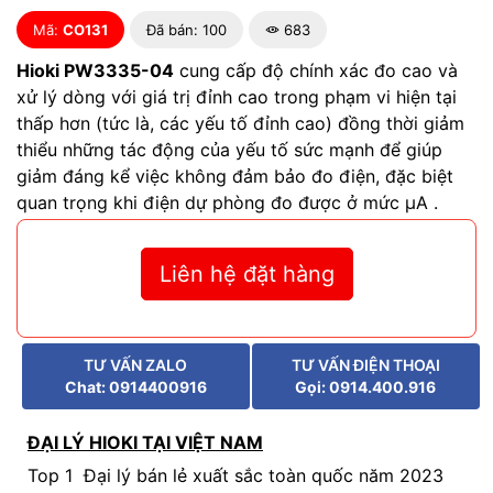
Mã:
CO131
Đã bán: 100
683
Hioki PW3335-04
cung cấp độ chính xác đo cao và
xử lý dòng với giá trị đỉnh cao trong phạm vi hiện tại
thấp hơn (tức là, các yếu tố đỉnh cao) đồng thời giảm
thiểu những tác động của yếu tố sức mạnh để giúp
giảm đáng kể việc không đảm bảo đo điện, đặc biệt
quan trọng khi điện dự phòng đo được ở mức μA .
Liên hệ đặt hàng
TƯ VẤN ZALO
TƯ VẤN ĐIỆN THOẠI
Chat: 0914400916
Gọi: 0914.400.916
ĐẠI LÝ HIOKI TẠI VIỆT NAM
Top 1 Đại lý bán lẻ xuất sắc toàn quốc năm 2023