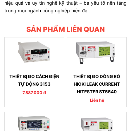
hiệu quả và uy tín nghề kỹ thuật – ba yếu tố nền tảng
trong mọi ngành công nghiệp hiện đại.
SẢN PHẨM LIÊN QUAN
THIẾT BỊ ĐO CÁCH ĐIỆN
THIẾT BỊ ĐO DÒNG RÒ
TỰ ĐỘNG 3153
HIOKI LEAK CURRENT
HITESTER ST5540
7.887.000 đ
Liên hệ