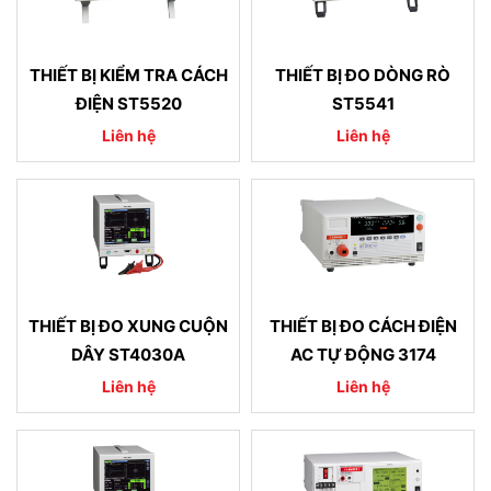
THIẾT BỊ KIỂM TRA CÁCH
THIẾT BỊ ĐO DÒNG RÒ
ĐIỆN ST5520
ST5541
Liên hệ
Liên hệ
THIẾT BỊ ĐO XUNG CUỘN
THIẾT BỊ ĐO CÁCH ĐIỆN
DÂY ST4030A
AC TỰ ĐỘNG 3174
Liên hệ
Liên hệ