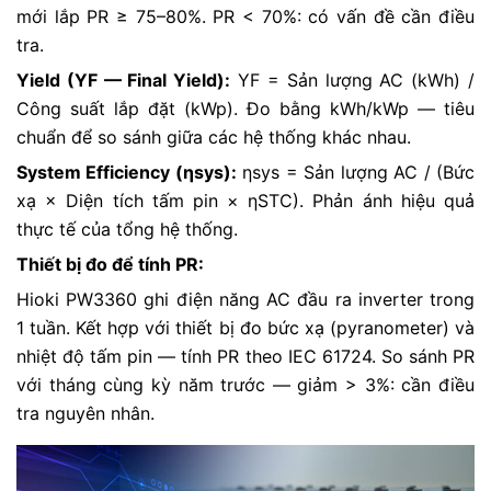
mới lắp PR ≥ 75–80%. PR < 70%: có vấn đề cần điều
tra.
Yield (YF — Final Yield):
YF = Sản lượng AC (kWh) /
Công suất lắp đặt (kWp). Đo bằng kWh/kWp — tiêu
chuẩn để so sánh giữa các hệ thống khác nhau.
System Efficiency (ηsys):
ηsys = Sản lượng AC / (Bức
xạ × Diện tích tấm pin × ηSTC). Phản ánh hiệu quả
thực tế của tổng hệ thống.
Thiết bị đo để tính PR:
Hioki PW3360 ghi điện năng AC đầu ra inverter trong
1 tuần. Kết hợp với thiết bị đo bức xạ (pyranometer) và
nhiệt độ tấm pin — tính PR theo IEC 61724. So sánh PR
với tháng cùng kỳ năm trước — giảm > 3%: cần điều
tra nguyên nhân.