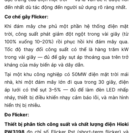
đến nhất dù tác động đến người sử dụng rõ ràng nhất.
Cơ chế gây Flicker:
Khi đám mây che phủ một phần hệ thống điện mặt
trời, công suất phát giảm đột ngột trong vài giây (từ
100% xuống 10–20%) rồi phục hồi khi đám mây qua.
Tốc độ thay đổi công suất có thể là hàng trăm kW
trong vài giây — đủ để gây sụt áp thoáng qua trên trở
kháng của máy biến áp và dây dẫn.
Tại một khu công nghiệp có 50MW điện mặt trời mái
nhà, khi một đám mây lớn đi qua trong 30 giây, điện
áp lưới có thể sụt 3–5% — đủ để làm đèn LED nhấp
nháy, thiết bị điều khiển nhạy cảm báo lỗi, và màn hình
hiển thị bị nhiễu.
Đo Flicker:
Thiết bị phân tích công suất và chất lượng điện
Hioki
PW3198
đo chỉ số Flicker Pst (short-term flicker) và