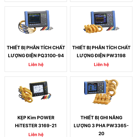
THIẾT BỊ PHÂN TÍCH CHẤT
THIẾT BỊ PHÂN TÍCH CHẤT
LƯỢNG ĐIỆN PQ3100-94
LƯỢNG ĐIỆN PW3198
Liên hệ
Liên hệ
KẸP Kìm POWER
THIẾT BỊ GHI NĂNG
HiTESTER 3169-21
LƯỢNG 3 PHA PW3365-
20
Liên hệ