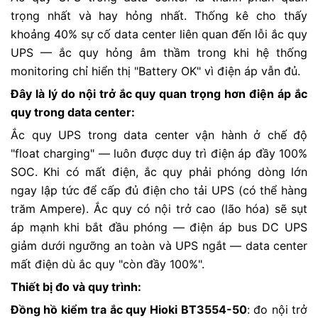
trọng nhất và hay hỏng nhất. Thống kê cho thấy
khoảng 40% sự cố data center liên quan đến lỗi ắc quy
UPS — ắc quy hỏng âm thầm trong khi hệ thống
monitoring chỉ hiển thị "Battery OK" vì điện áp vẫn đủ.
Đây là lý do nội trở ắc quy quan trọng hơn điện áp ắc
quy trong data center:
Ắc quy UPS trong data center vận hành ở chế độ
"float charging" — luôn được duy trì điện áp đầy 100%
SOC. Khi có mất điện, ắc quy phải phóng dòng lớn
ngay lập tức để cấp đủ điện cho tải UPS (có thể hàng
trăm Ampere). Ắc quy có nội trở cao (lão hóa) sẽ sụt
áp mạnh khi bắt đầu phóng — điện áp bus DC UPS
giảm dưới ngưỡng an toàn và UPS ngắt — data center
mất điện dù ắc quy "còn đầy 100%".
Thiết bị đo và quy trình:
Đồng hồ kiểm tra ắc quy
Hioki BT3554-50
: đo nội trở