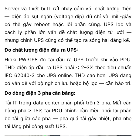
Server và thiết bị IT rất nhạy cảm với chất lượng điện
— điện áp sụt ngắn (voltage dip) dù chỉ vài mili-giây
có thể gây reboot hoặc lỗi phần cứng. UPS lọc và
cách ly phần lớn vấn đề chất lượng điện từ lưới —
nhưng chính UPS cũng có thể tạo ra sóng hài đáng kể.
Đo chất lượng điện đầu ra UPS:
Hioki PW3198 đo tại đầu ra UPS trước khi vào PDU.
THD điện áp đầu ra UPS phải < 2–3% theo tiêu chuẩn
IEC 62040-3 cho UPS online. THD cao hơn: UPS đang
có vấn đề với bộ nghịch lưu hoặc bộ lọc — cần bảo trì.
Đo dòng điện 3 pha cân bằng:
Tải IT trong data center phân phối trên 3 pha. Mất cân
bằng pha > 15% tại PDU chính: cần điều phối lại phân
bổ tải giữa các pha — pha quá tải gây nhiệt, pha nhẹ
tải lãng phí công suất UPS.