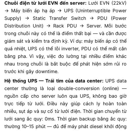
Chuỗi điện từ lưới EVN đến server:
Lưới EVN (22kV)
→ Máy biến áp hạ áp → UPS (Uninterruptible Power
Supply) → Static Transfer Switch → PDU (Power
Distribution Unit) → Rack PDU → Server. Mỗi bước
trong chuỗi này có thể là điểm thất bại — và cần được
giám sát và kiểm tra định kỳ. Ví dụ: máy biến áp có thể
quá nhiệt, UPS có thể lỗi inverter, PDU có thể mất cân
bằng pha. Vì vậy, việc đo lường tại nhiều điểm khác
nhau trong chuỗi là bắt buộc để phát hiện sớm rủi ro
trước khi gây downtime.
Hệ thống UPS — Trái tim của data center:
UPS data
center thường là loại double-conversion (online) —
nguồn cấp cho server luôn qua UPS, không bao giờ
trực tiếp từ lưới. Điều này giúp cách ly hoàn toàn
nhiễu, sụt áp và sự cố từ lưới điện. Thời gian chuyển từ
lưới sang ắc quy: 0ms. Thời gian backup bằng ắc quy:
thường 10–15 phút — đủ để máy phát diesel khởi động