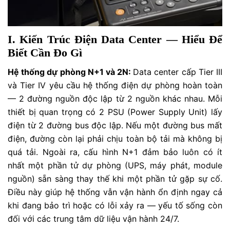
I. Kiến Trúc Điện Data Center — Hiểu Để
Biết Cần Đo Gì
Hệ thống dự phòng N+1 và 2N:
Data center cấp Tier III
và Tier IV yêu cầu hệ thống điện dự phòng hoàn toàn
— 2 đường nguồn độc lập từ 2 nguồn khác nhau. Mỗi
thiết bị quan trọng có 2 PSU (Power Supply Unit) lấy
điện từ 2 đường bus độc lập. Nếu một đường bus mất
điện, đường còn lại phải chịu toàn bộ tải mà không bị
quá tải. Ngoài ra, cấu hình N+1 đảm bảo luôn có ít
nhất một phần tử dự phòng (UPS, máy phát, module
nguồn) sẵn sàng thay thế khi một phần tử gặp sự cố.
Điều này giúp hệ thống vẫn vận hành ổn định ngay cả
khi đang bảo trì hoặc có lỗi xảy ra — yếu tố sống còn
đối với các trung tâm dữ liệu vận hành 24/7.