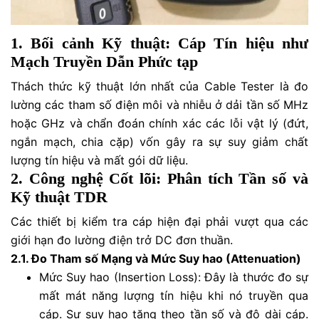
1. Bối cảnh Kỹ thuật: Cáp Tín hiệu như
Mạch Truyền Dẫn Phức tạp
Thách thức kỹ thuật lớn nhất của Cable Tester là đo
lường các tham số điện môi và nhiễu ở dải tần số MHz
hoặc GHz và chẩn đoán chính xác các lỗi vật lý (đứt,
ngắn mạch, chia cặp) vốn gây ra sự suy giảm chất
lượng tín hiệu và mất gói dữ liệu.
2. Công nghệ Cốt lõi: Phân tích Tần số và
Kỹ thuật TDR
Các thiết bị kiểm tra cáp hiện đại phải vượt qua các
giới hạn đo lường điện trở DC đơn thuần.
2.1. Đo Tham số Mạng và Mức Suy hao (Attenuation)
Mức Suy hao (Insertion Loss): Đây là thước đo sự
mất mát năng lượng tín hiệu khi nó truyền qua
cáp. Sự suy hao tăng theo tần số và độ dài cáp.