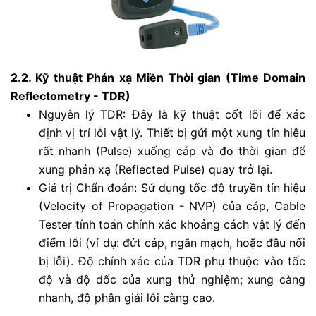
2.2. Kỹ thuật Phản xạ Miền Thời gian (Time Domain
Reflectometry - TDR)
Nguyên lý TDR: Đây là kỹ thuật cốt lõi để xác
định vị trí lỗi vật lý. Thiết bị gửi một xung tín hiệu
rất nhanh (Pulse) xuống cáp và đo thời gian để
xung phản xạ (Reflected Pulse) quay trở lại.
Giá trị Chẩn đoán: Sử dụng tốc độ truyền tín hiệu
(Velocity of Propagation - NVP) của cáp, Cable
Tester tính toán chính xác khoảng cách vật lý đến
điểm lỗi (ví dụ: đứt cáp, ngắn mạch, hoặc đầu nối
bị lỗi). Độ chính xác của TDR phụ thuộc vào tốc
độ và độ dốc của xung thử nghiệm; xung càng
nhanh, độ phân giải lỗi càng cao.